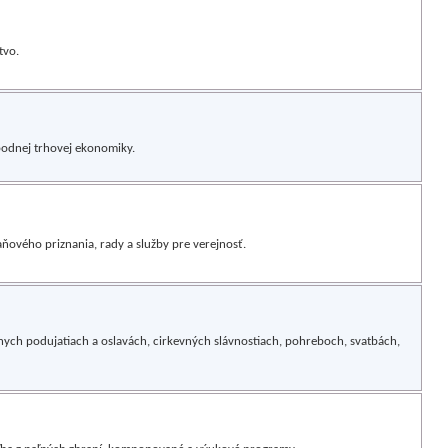
tvo.
bodnej trhovej ekonomiky.
ňového priznania, rady a služby pre verejnosť.
ych podujatiach a oslavách, cirkevných slávnostiach, pohreboch, svatbách,