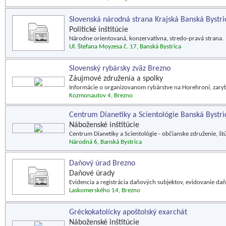
Slovenská národná strana Krajská Banská Bystri
Politické inštitúcie
Národne orientovaná, konzervatívna, stredo-pravá strana.
Ul. Štefana Moyzesa č. 17, Banská Bystrica
Slovenský rybársky zväz Brezno
Záujmové združenia a spolky
Informácie o organizovanom rybárstve na Horehroní, zarybň
Kozmonautov 4, Brezno
Centrum Dianetiky a Scientológie Banská Bystri
Náboženské inštitúcie
Centrum Dianetiky a Scientológie - občianske združenie, štúd
Národná 6, Banská Bystrica
Daňový úrad Brezno
Daňové úrady
Evidencia a registrácia daňových subjektov, evidovanie d
Laskomerského 14, Brezno
Gréckokatolícky apoštolský exarchát
Náboženské inštitúcie