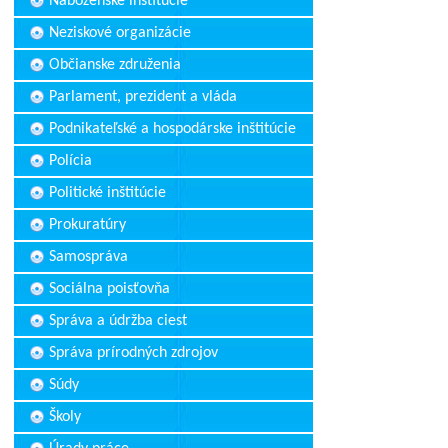
Náboženské inštitúcie
Neziskové organizácie
Občianske združenia
Parlament, prezident a vláda
Podnikateľské a hospodárske inštitúcie
Polícia
Politické inštitúcie
Prokuratúry
Samospráva
Sociálna poisťovňa
Správa a údržba ciest
Správa prírodných zdrojov
Súdy
Školy