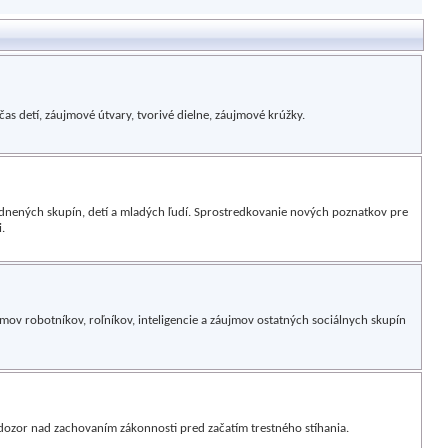
 detí, záujmové útvary, tvorivé dielne, záujmové krúžky.
ených skupín, detí a mladých ľudí. Sprostredkovanie nových poznatkov pre
.
ov robotníkov, roľníkov, inteligencie a záujmov ostatných sociálnych skupín
dozor nad zachovaním zákonnosti pred začatím trestného stíhania.