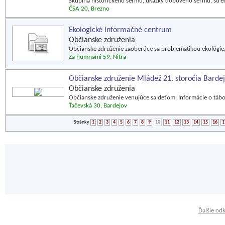
Skupina historického šermu, ukážky dobového šermu, stre
ČSA 20, Brezno
Ekologické informačné centrum
Občianske združenia
Občianske združenie zaoberúce sa problematikou ekológie,
Za humnami 59, Nitra
Občianske združenie Mládež 21. storočia Barde
Občianske združenia
Občianske združenie venujúce sa deťom. Informácie o tábor
Ťačevská 30, Bardejov
Stránky
1
2
3
4
5
6
7
8
9
10
11
12
13
14
15
16
1
Ďalšie od