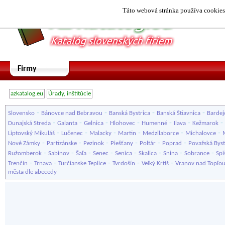
Táto webová stránka používa cookies.
Firmy
azkatalog.eu
Úrady, inštitúcie
-
-
-
-
Slovensko
Bánovce nad Bebravou
Banská Bystrica
Banská Štiavnica
Bardej
-
-
-
-
-
-
-
Dunajská Streda
Galanta
Gelnica
Hlohovec
Humenné
Ilava
Kežmarok
-
-
-
-
-
-
Liptovský Mikuláš
Lučenec
Malacky
Martin
Medzilaborce
Michalovce
-
-
-
-
-
-
Nové Zámky
Partizánske
Pezinok
Piešťany
Poltár
Poprad
Považská Byst
-
-
-
-
-
-
-
-
Ružomberok
Sabinov
Šaľa
Senec
Senica
Skalica
Snina
Sobrance
Spi
-
-
-
-
-
Trenčín
Trnava
Turčianske Teplice
Tvrdošín
Veľký Krtíš
Vranov nad Topľo
města dle abecedy