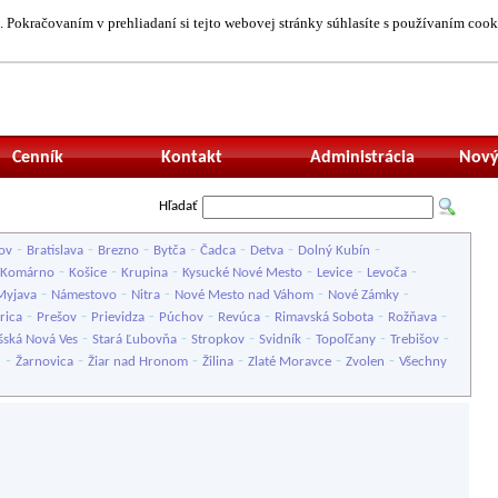
 Pokračovaním v prehliadaní si tejto webovej stránky súhlasíte s používaním cook
Neprihlásený uží
Cenník
Kontakt
Administrácia
Nový
Hľadať
-
-
-
-
-
-
-
ov
Bratislava
Brezno
Bytča
Čadca
Detva
Dolný Kubín
-
-
-
-
-
-
Komárno
Košice
Krupina
Kysucké Nové Mesto
Levice
Levoča
-
-
-
-
-
Myjava
Námestovo
Nitra
Nové Mesto nad Váhom
Nové Zámky
-
-
-
-
-
-
-
rica
Prešov
Prievidza
Púchov
Revúca
Rimavská Sobota
Rožňava
-
-
-
-
-
-
šská Nová Ves
Stará Ľubovňa
Stropkov
Svidník
Topoľčany
Trebišov
-
-
-
-
-
-
u
Žarnovica
Žiar nad Hronom
Žilina
Zlaté Moravce
Zvolen
Všechny