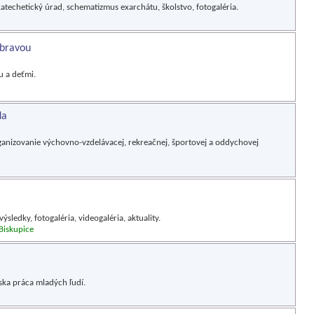
katechetický úrad, schematizmus exarchátu, školstvo, fotogaléria.
ebravou
u a deťmi.
da
anizovanie výchovno-vzdelávacej, rekreačnej, športovej a oddychovej
sledky, fotogaléria, videogaléria, aktuality.
 Biskupice
rska práca mladých ľudí.