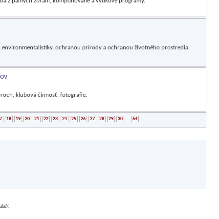
ľba z paľných zbraní, komponované a výukové programy.
 environmentalistiky, ochranou prírody a ochranou životného prostredia.
jov
och, klubová činnosť, fotografie.
7
18
19
20
21
22
23
24
25
26
27
28
29
30
...
64
kazy