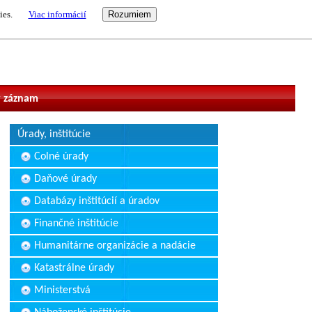
ies.
Viac informácií
vateľ
 záznam
Úrady, inštitúcie
Colné úrady
Daňové úrady
Databázy inštitúcií a úradov
Finančné inštitúcie
Humanitárne organizácie a nadácie
Katastrálne úrady
Ministerstvá