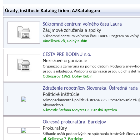
Úrady, inštitúcie Katalóg firiem AZKatalog.eu
Súkromné centrum voľného času Laura
Záujmové združenia a spolky
Súkromné centrum voľného času Laura. Program na voľný čas
Jánošková 28, Dolný Kubín
CESTA PRE RODINU n.o.
Neziskové organizácie
Organizácia zameraná na pomoc deťom. Podpora znevýhodn
prácu s mládežou. Podpora organizácií pracujúcich s deťmi
Odbojárov 1962, Dolný Kubín
Združenie robotníkov Slovenska, Ústredná rada
Politické inštitúcie
Mimoparlamentná politická strana ZRS. Presadzovanie záujm
obyvateľstva.
Námestie Štefana Moyzesa 3, Banská Bystrica
Okresná prokuratúra, Bardejov
Prokuratúry
Stíhanie osôb podozrivých zo spáchania trestných činov a 
ul. Kellerova 7, Bardejov