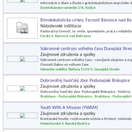
Informácie o dianí a živote v gréckokatolíckom exarcháte, 
Dominikánske námestie 2/A, Košice
Rímskokatolícka cirkev, Farnosť Bánovce nad B
Náboženské inštitúcie
Pastoračná činnosť, sv. omše, spovedanie, práca s mládežo
Farská 4, Bánovce nad Bebravou
Súkromné centrum voľného času Dunajská Stre
Záujmové združenia a spolky
Súkromné centrum voľného času - rozvíjanie záujmov a org
činnosti žiakov vo voľnom čase.
Námestie svätého Štefana 1533/3, Dunajská Streda
Dobrovoľný hasičský zbor Podunajské Biskupice
Záujmové združenia a spolky
Dobrovoľný hasičský zbor Podunajské Biskupice - história, vý
Bratislava - Podunajské Biskupice , Bratislava - Podunajské
Youth With A Mission (YWAM)
Záujmové združenia a spolky
Kresťanské hnutie, rozširovanie učenia o Kristovi, misioná
Malachovská 4, Banská Bystrica