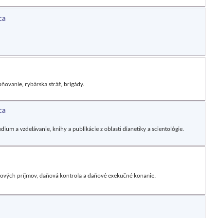
ca
ovanie, rybárska stráž, brigády.
ca
ium a vzdelávanie, knihy a publikácie z oblasti dianetiky a scientológie.
aňových príjmov, daňová kontrola a daňové exekučné konanie.