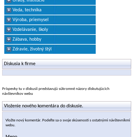
Úrady, inštitúcie
Veda, technika
Výroba, priemysel
Vzdelávanie, školy
Zábava, hobby
Zdravie, životný štýl
Diskusia k firme
Príspevky tu v diskusii predstavujú súkromné názory diskutujúcich
návštevníkov webu
Vloženie nového komentára do diskusie.
Vložte nový komentár. Podeľte sa o svoje skúsenosti s ostatnými návštevníkmi
webu.