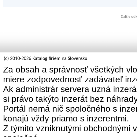
Ďalšie od
(c) 2010-2026 Katalóg firiem na Slovensku
Za obsah a správnosť všetkých vlo
miere zodpovednosť zadávateľ inz
Ak administrár servera uzná inzer
si právo takýto inzerát bez náhrad
Portál nemá nič spoločného s inzer
konajú vždy priamo s inzerentmi.
Z týmito vzniknutými obchodnými v