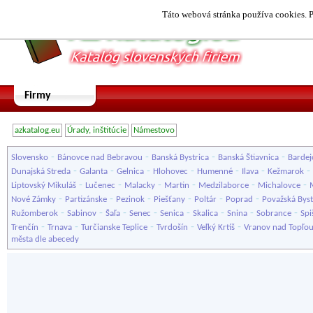
Táto webová stránka používa cookies. P
Firmy
azkatalog.eu
Úrady, inštitúcie
Námestovo
-
-
-
-
Slovensko
Bánovce nad Bebravou
Banská Bystrica
Banská Štiavnica
Bardej
-
-
-
-
-
-
-
Dunajská Streda
Galanta
Gelnica
Hlohovec
Humenné
Ilava
Kežmarok
-
-
-
-
-
-
Liptovský Mikuláš
Lučenec
Malacky
Martin
Medzilaborce
Michalovce
-
-
-
-
-
-
Nové Zámky
Partizánske
Pezinok
Piešťany
Poltár
Poprad
Považská Byst
-
-
-
-
-
-
-
-
Ružomberok
Sabinov
Šaľa
Senec
Senica
Skalica
Snina
Sobrance
Spi
-
-
-
-
-
Trenčín
Trnava
Turčianske Teplice
Tvrdošín
Veľký Krtíš
Vranov nad Topľo
města dle abecedy