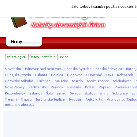
Táto webová stránka používa cookies. P
Firmy
azkatalog.eu
Úrady, inštitúcie
Levice
-
-
-
-
Slovensko
Bánovce nad Bebravou
Banská Bystrica
Banská Štiavnica
Bardej
-
-
-
-
-
-
-
Dunajská Streda
Galanta
Gelnica
Hlohovec
Humenné
Ilava
Kežmarok
-
-
-
-
-
-
Liptovský Mikuláš
Lučenec
Malacky
Martin
Medzilaborce
Michalovce
-
-
-
-
-
-
Nové Zámky
Partizánske
Pezinok
Piešťany
Poltár
Poprad
Považská Byst
-
-
-
-
-
-
-
-
Ružomberok
Sabinov
Šaľa
Senec
Senica
Skalica
Snina
Sobrance
Spi
-
-
-
-
-
Trenčín
Trnava
Turčianske Teplice
Tvrdošín
Veľký Krtíš
Vranov nad Topľo
města dle abecedy