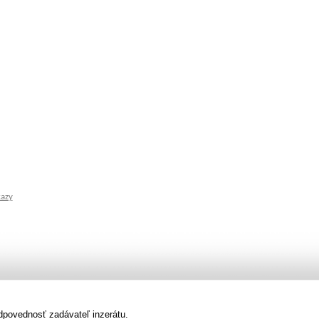
kazy
dpovednosť zadávateľ inzerátu.