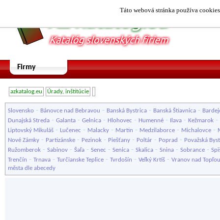
Táto webová stránka používa cookies.
Firmy
azkatalog.eu
Úrady, inštitúcie
-
-
-
-
Slovensko
Bánovce nad Bebravou
Banská Bystrica
Banská Štiavnica
Bardej
-
-
-
-
-
-
-
Dunajská Streda
Galanta
Gelnica
Hlohovec
Humenné
Ilava
Kežmarok
-
-
-
-
-
-
Liptovský Mikuláš
Lučenec
Malacky
Martin
Medzilaborce
Michalovce
-
-
-
-
-
-
Nové Zámky
Partizánske
Pezinok
Piešťany
Poltár
Poprad
Považská Byst
-
-
-
-
-
-
-
-
Ružomberok
Sabinov
Šaľa
Senec
Senica
Skalica
Snina
Sobrance
Spi
-
-
-
-
-
Trenčín
Trnava
Turčianske Teplice
Tvrdošín
Veľký Krtíš
Vranov nad Topľo
města dle abecedy