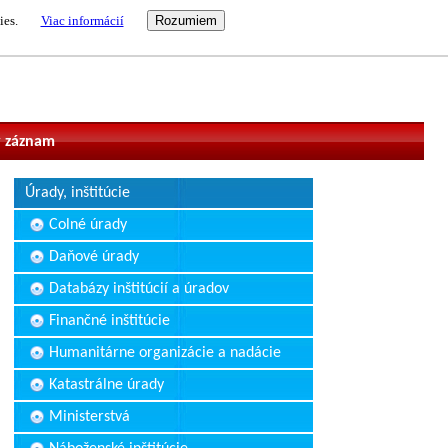
ies.
Viac informácií
vateľ
 záznam
Úrady, inštitúcie
Colné úrady
Daňové úrady
Databázy inštitúcií a úradov
Finančné inštitúcie
Humanitárne organizácie a nadácie
Katastrálne úrady
Ministerstvá