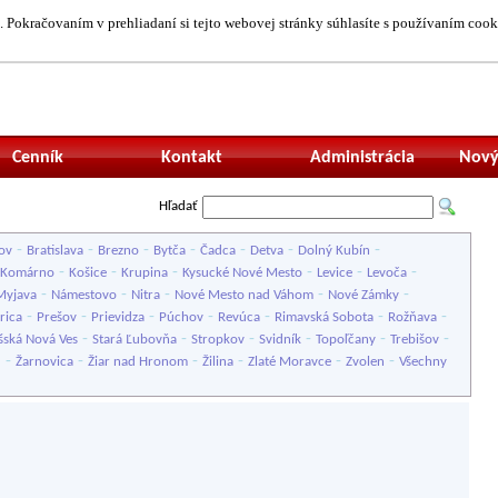
 Pokračovaním v prehliadaní si tejto webovej stránky súhlasíte s používaním cook
Neprihlásený uží
Cenník
Kontakt
Administrácia
Nový
Hľadať
-
-
-
-
-
-
-
ov
Bratislava
Brezno
Bytča
Čadca
Detva
Dolný Kubín
-
-
-
-
-
-
Komárno
Košice
Krupina
Kysucké Nové Mesto
Levice
Levoča
-
-
-
-
-
Myjava
Námestovo
Nitra
Nové Mesto nad Váhom
Nové Zámky
-
-
-
-
-
-
-
rica
Prešov
Prievidza
Púchov
Revúca
Rimavská Sobota
Rožňava
-
-
-
-
-
-
šská Nová Ves
Stará Ľubovňa
Stropkov
Svidník
Topoľčany
Trebišov
-
-
-
-
-
-
u
Žarnovica
Žiar nad Hronom
Žilina
Zlaté Moravce
Zvolen
Všechny