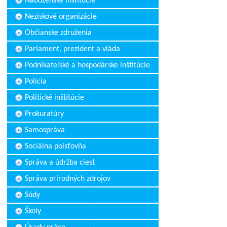
Náboženské inštitúcie
Neziskové organizácie
Občianske združenia
Parlament, prezident a vláda
Podnikateľské a hospodárske inštitúcie
Polícia
Politické inštitúcie
Prokuratúry
Samospráva
Sociálna poisťovňa
Správa a údržba ciest
Správa prírodných zdrojov
Súdy
Školy