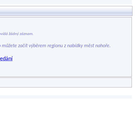
vídá žádný záznam.
o můžete začít výběrem regionu z nabídky měst nahoře.
edání