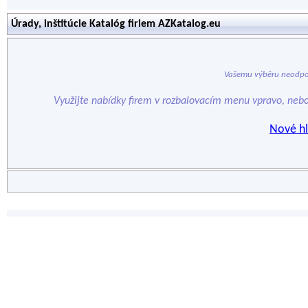
Úrady, inštitúcie Katalóg firiem AZKatalog.eu
Vašemu výběru neodpo
Využijte nabídky firem v rozbalovacím menu vpravo, neb
Nové hl