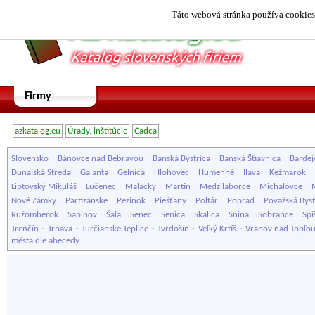
Táto webová stránka používa cookies.
Firmy
azkatalog.eu
Úrady, inštitúcie
Čadca
-
-
-
-
Slovensko
Bánovce nad Bebravou
Banská Bystrica
Banská Štiavnica
Bardej
-
-
-
-
-
-
-
Dunajská Streda
Galanta
Gelnica
Hlohovec
Humenné
Ilava
Kežmarok
-
-
-
-
-
-
Liptovský Mikuláš
Lučenec
Malacky
Martin
Medzilaborce
Michalovce
-
-
-
-
-
-
Nové Zámky
Partizánske
Pezinok
Piešťany
Poltár
Poprad
Považská Byst
-
-
-
-
-
-
-
-
Ružomberok
Sabinov
Šaľa
Senec
Senica
Skalica
Snina
Sobrance
Spi
-
-
-
-
-
Trenčín
Trnava
Turčianske Teplice
Tvrdošín
Veľký Krtíš
Vranov nad Topľo
města dle abecedy