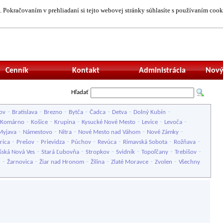
 Pokračovaním v prehliadaní si tejto webovej stránky súhlasíte s používaním cook
Neprihlásený uží
Cenník
Kontakt
Administrácia
Nový
Hľadať
-
-
-
-
-
-
-
ov
Bratislava
Brezno
Bytča
Čadca
Detva
Dolný Kubín
-
-
-
-
-
-
Komárno
Košice
Krupina
Kysucké Nové Mesto
Levice
Levoča
-
-
-
-
-
Myjava
Námestovo
Nitra
Nové Mesto nad Váhom
Nové Zámky
-
-
-
-
-
-
-
rica
Prešov
Prievidza
Púchov
Revúca
Rimavská Sobota
Rožňava
-
-
-
-
-
-
šská Nová Ves
Stará Ľubovňa
Stropkov
Svidník
Topoľčany
Trebišov
-
-
-
-
-
-
u
Žarnovica
Žiar nad Hronom
Žilina
Zlaté Moravce
Zvolen
Všechny