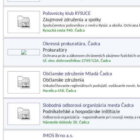
Poľovnícky klub KYSUCE
Záujmové združenia a spolky
Spoločenstvo poľovníkov z revíru Kysúc a okolia. Ochrana l
Kysucká cesta 940, Čadca
Okresná prokuratúra, Čadca
Prokuratúry
Ochrana práv a zákonom chránených záujmov fyzických osô
Ul. slov. dobrovoľníkov 2749/12A, Čadca
Občianske združenie Mladá Čadca
Občianske združenia
Uskutočňovanie regionálnych podujatí, vydávanie novín, k
Horelica 456, Čadca
Slobodná odborová organizácia mesta Čadca
Podnikateľské a hospodárske inštitúcie
Odborová organizácia - napomáhanie pri rozvoji mesta a r
Námestie slobody 30, Čadca
IMOS Brno a.s.