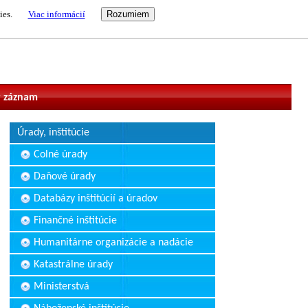
ies.
Viac informácií
vateľ
 záznam
Úrady, inštitúcie
Colné úrady
Daňové úrady
Databázy inštitúcií a úradov
Finančné inštitúcie
Humanitárne organizácie a nadácie
Katastrálne úrady
Ministerstvá