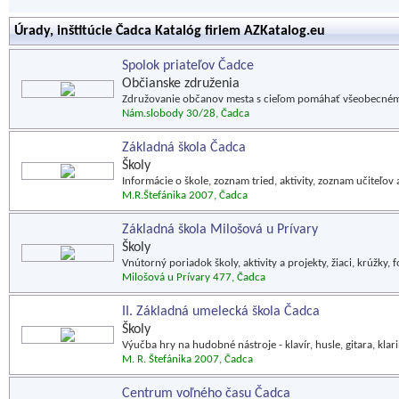
Úrady, inštitúcie Čadca Katalóg firiem AZKatalog.eu
Spolok priateľov Čadce
Občianske združenia
Združovanie občanov mesta s cieľom pomáhať všeobecném
Nám.slobody 30/28, Čadca
Základná škola Čadca
Školy
Informácie o škole, zoznam tried, aktivity, zoznam učiteľov a
M.R.Štefánika 2007, Čadca
Základná škola Milošová u Prívary
Školy
Vnútorný poriadok školy, aktivity a projekty, žiaci, krúžky,
Milošová u Prívary 477, Čadca
II. Základná umelecká škola Čadca
Školy
Výučba hry na hudobné nástroje - klavír, husle, gitara, klar
M. R. Štefánika 2007, Čadca
Centrum voľného času Čadca