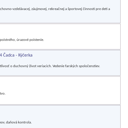
ovno-vzdelávacej, záujmovej, rekreačnej a športovej činnosti pre deti a
poistného, úrazové poistenie.
04 Čadca - Kýčerka
tlivosť o duchovný život veriacich. Vedenie farských spoločenstiev.
tvo.
mov, daňová kontrola.