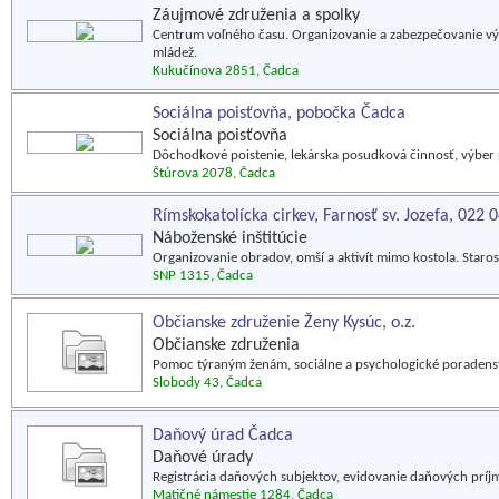
Záujmové združenia a spolky
Centrum voľného času. Organizovanie a zabezpečovanie vých
mládež.
Kukučínova 2851, Čadca
Sociálna poisťovňa, pobočka Čadca
Sociálna poisťovňa
Dôchodkové poistenie, lekárska posudková činnosť, výber 
Štúrova 2078, Čadca
Rímskokatolícka cirkev, Farnosť sv. Jozefa, 022 
Náboženské inštitúcie
Organizovanie obradov, omší a aktivít mimo kostola. Staros
SNP 1315, Čadca
Občianske združenie Ženy Kysúc, o.z.
Občianske združenia
Pomoc týraným ženám, sociálne a psychologické poradens
Slobody 43, Čadca
Daňový úrad Čadca
Daňové úrady
Registrácia daňových subjektov, evidovanie daňových príj
Matičné námestie 1284, Čadca