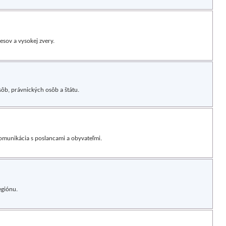
esov a vysokej zvery.
b, právnických osôb a štátu.
omunikácia s poslancami a obyvateľmi.
egiónu.