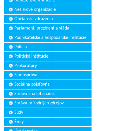
Náboženské inštitúcie
Neziskové organizácie
Občianske združenia
Parlament, prezident a vláda
Podnikateľské a hospodárske inštitúcie
Polícia
Politické inštitúcie
Prokuratúry
Samospráva
Sociálna poisťovňa
Správa a údržba ciest
Správa prírodných zdrojov
Súdy
Školy