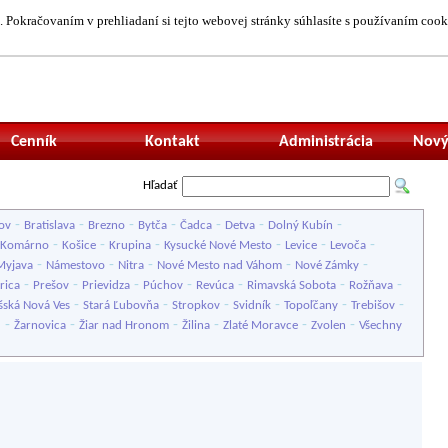
 Pokračovaním v prehliadaní si tejto webovej stránky súhlasíte s používaním cook
Neprihlásený uží
Cenník
Kontakt
Administrácia
Nový
Hľadať
-
-
-
-
-
-
-
ov
Bratislava
Brezno
Bytča
Čadca
Detva
Dolný Kubín
-
-
-
-
-
-
Komárno
Košice
Krupina
Kysucké Nové Mesto
Levice
Levoča
-
-
-
-
-
Myjava
Námestovo
Nitra
Nové Mesto nad Váhom
Nové Zámky
-
-
-
-
-
-
-
rica
Prešov
Prievidza
Púchov
Revúca
Rimavská Sobota
Rožňava
-
-
-
-
-
-
šská Nová Ves
Stará Ľubovňa
Stropkov
Svidník
Topoľčany
Trebišov
-
-
-
-
-
-
u
Žarnovica
Žiar nad Hronom
Žilina
Zlaté Moravce
Zvolen
Všechny