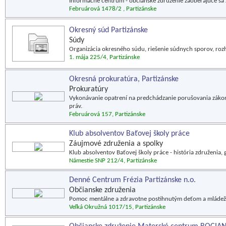
Informačné centrum - občianske združenie zaoberajúce sa 
Februárová 1478/2 , Partizánske
Okresný súd Partizánske
Súdy
Organizácia okresného súdu, riešenie súdnych sporov, roz
1. mája 225/4, Partizánske
Okresná prokuratúra, Partizánske
Prokuratúry
Vykonávanie opatrení na predchádzanie porušovania zákon
práv.
Februárová 157, Partizánske
Klub absolventov Baťovej školy práce
Záujmové združenia a spolky
Klub absolventov Baťovej školy práce - história združenia, ga
Námestie SNP 212/4, Partizánske
Denné Centrum Frézia Partizánske n.o.
Občianske združenia
Pomoc mentálne a zdravotne postihnutým deťom a mládeži
Veľká Okružná 1017/15, Partizánske