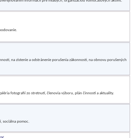
zverejňovaním informácií pre mladých, organizáciou voľnočasových aktivít.
hodovanie.
nosti, na zistenie a odstránenie porušenia zákonnosti, na obnovu porušených
léria fotografií zo stretnutí, členovia výboru, plán činností a aktuality.
, sociálna pomoc.