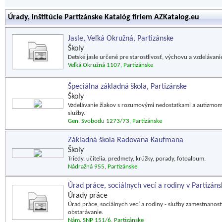
Úrady, inštitúcie Partizánske Katalóg firiem AZKatalog.eu
Jasle, Veľká Okružná, Partizánske
Školy
Detské jasle určené pre starostlivosť, výchovu a vzdelávani
Veľká Okružná 1107, Partizánske
Špeciálna základná škola, Partizánske
Školy
Vzdelávanie žiakov s rozumovými nedostatkami a autizmom.
služby.
Gen. Svobodu 1273/73, Partizánske
Základná škola Radovana Kaufmana
Školy
Triedy, učitelia, predmety, krúžky, porady, fotoalbum.
Nádražná 955, Partizánske
Úrad práce, sociálnych vecí a rodiny v Partizán
Úrady práce
Úrad práce, sociálnych vecí a rodiny - služby zamestnanos
obstarávanie.
Nám. SNP 151/6, Partizánske