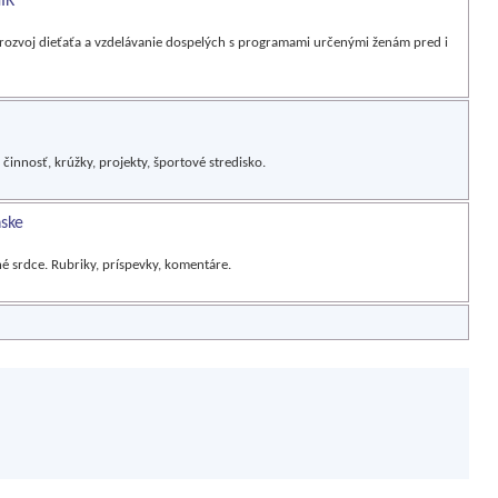
IK
rozvoj dieťaťa a vzdelávanie dospelých s programami určenými ženám pred i
činnosť, krúžky, projekty, športové stredisko.
nske
é srdce. Rubriky, príspevky, komentáre.