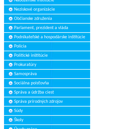
Náboženské inštitúcie
Neziskové organizácie
Občianske združenia
Parlament, prezident a vláda
Podnikateľské a hospodárske inštitúcie
Polícia
Politické inštitúcie
Prokuratúry
Samospráva
Sociálna poisťovňa
Správa a údržba ciest
Správa prírodných zdrojov
Súdy
Školy