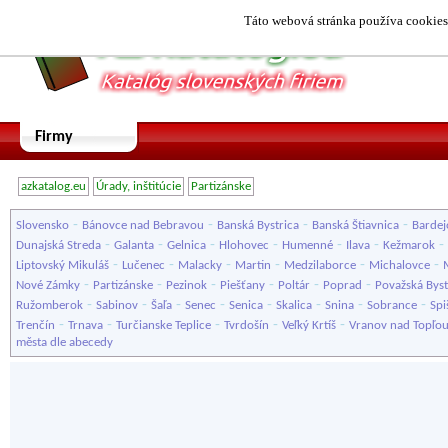
Táto webová stránka používa cookies.
Firmy
azkatalog.eu
Úrady, inštitúcie
Partizánske
-
-
-
-
Slovensko
Bánovce nad Bebravou
Banská Bystrica
Banská Štiavnica
Bardej
-
-
-
-
-
-
-
Dunajská Streda
Galanta
Gelnica
Hlohovec
Humenné
Ilava
Kežmarok
-
-
-
-
-
-
Liptovský Mikuláš
Lučenec
Malacky
Martin
Medzilaborce
Michalovce
-
-
-
-
-
-
Nové Zámky
Partizánske
Pezinok
Piešťany
Poltár
Poprad
Považská Byst
-
-
-
-
-
-
-
-
Ružomberok
Sabinov
Šaľa
Senec
Senica
Skalica
Snina
Sobrance
Spi
-
-
-
-
-
Trenčín
Trnava
Turčianske Teplice
Tvrdošín
Veľký Krtíš
Vranov nad Topľo
města dle abecedy