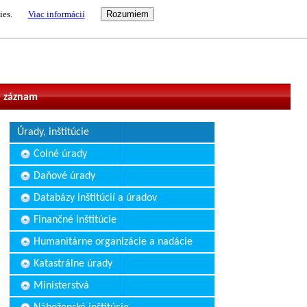
ies.
Viac informácií
vateľ
 záznam
Úrady, inštitúcie
Colné úrady
Daňové úrady
Databázy inštitúcií a úradov
Finančné inštitúcie
Humanitárne organizácie a nadácie
Katastrálne úrady
Ministerstvá