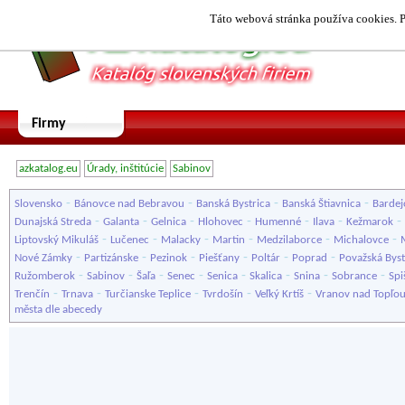
Táto webová stránka používa cookies. P
Firmy
azkatalog.eu
Úrady, inštitúcie
Sabinov
-
-
-
-
Slovensko
Bánovce nad Bebravou
Banská Bystrica
Banská Štiavnica
Bardej
-
-
-
-
-
-
-
Dunajská Streda
Galanta
Gelnica
Hlohovec
Humenné
Ilava
Kežmarok
-
-
-
-
-
-
Liptovský Mikuláš
Lučenec
Malacky
Martin
Medzilaborce
Michalovce
-
-
-
-
-
-
Nové Zámky
Partizánske
Pezinok
Piešťany
Poltár
Poprad
Považská Byst
-
-
-
-
-
-
-
-
Ružomberok
Sabinov
Šaľa
Senec
Senica
Skalica
Snina
Sobrance
Spi
-
-
-
-
-
Trenčín
Trnava
Turčianske Teplice
Tvrdošín
Veľký Krtíš
Vranov nad Topľo
města dle abecedy