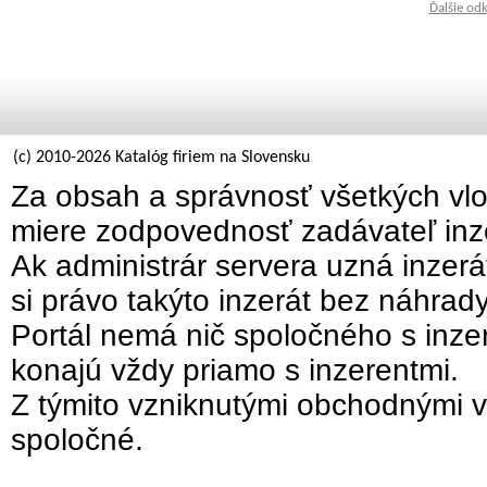
Ďalšie od
(c) 2010-2026 Katalóg firiem na Slovensku
Za obsah a správnosť všetkých vlo
miere zodpovednosť zadávateľ inz
Ak administrár servera uzná inzer
si právo takýto inzerát bez náhrad
Portál nemá nič spoločného s inzer
konajú vždy priamo s inzerentmi.
Z týmito vzniknutými obchodnými v
spoločné.