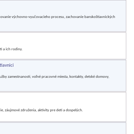
itňovanie výchovno-vyučovacieho procesu, zachovanie banskoštiavnických
i a ich rodiny.
tiavnici
 služby zamestnanosti, voľné pracovné miesta, kontakty, detské domovy,
, záujmové združenia, aktivity pre deti a dospelých.