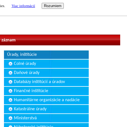
ies.
Viac informácií
vateľ
 záznam
Úrady, inštitúcie
Colné úrady
Daňové úrady
Databázy inštitúcií a úradov
Finančné inštitúcie
Humanitárne organizácie a nadácie
Katastrálne úrady
Ministerstvá