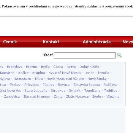
 Pokračovaním v prehliadaní si tejto webovej stránky súhlasíte s používaním cook
Neprihlásený uží
Cenník
Kontakt
Administrácia
Nový
Hľadať
-
-
-
-
-
-
-
ov
Bratislava
Brezno
Bytča
Čadca
Detva
Dolný Kubín
-
-
-
-
-
-
Komárno
Košice
Krupina
Kysucké Nové Mesto
Levice
Levoča
-
-
-
-
-
Myjava
Námestovo
Nitra
Nové Mesto nad Váhom
Nové Zámky
-
-
-
-
-
-
-
rica
Prešov
Prievidza
Púchov
Revúca
Rimavská Sobota
Rožňava
-
-
-
-
-
-
šská Nová Ves
Stará Ľubovňa
Stropkov
Svidník
Topoľčany
Trebišov
-
-
-
-
-
-
u
Žarnovica
Žiar nad Hronom
Žilina
Zlaté Moravce
Zvolen
Všechny