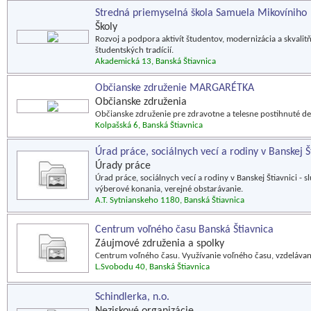
Stredná priemyselná škola Samuela Mikovíniho
Školy
Rozvoj a podpora aktivít študentov, modernizácia a skval
študentských tradícií.
Akademická 13, Banská Štiavnica
Občianske združenie MARGARÉTKA
Občianske združenia
Občianske združenie pre zdravotne a telesne postihnuté det
Kolpašská 6, Banská Štiavnica
Úrad práce, sociálnych vecí a rodiny v Banskej Š
Úrady práce
Úrad práce, sociálnych vecí a rodiny v Banskej Štiavnici -
výberové konania, verejné obstarávanie.
A.T. Sytnianskeho 1180, Banská Štiavnica
Centrum voľného času Banská Štiavnica
Záujmové združenia a spolky
Centrum voľného času. Využívanie voľného času, vzdelávanie
L.Svobodu 40, Banská Štiavnica
Schindlerka, n.o.