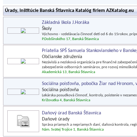
Úrady, inštitúcie Banská Štiavnica Katalóg firiem AZKatalog.eu
Základná škola J.Horáka
Školy
Výchovno - vzdelávacia činnosť detí od 6 do 15rokov, prípr
P.Dobšinského 17, Banská Štiavnica
Priatelia SPŠ Samuela Stankovianskeho v Banskej
Občianske združenia
Nezávislá a nezisková organizácia pre finančné zabezpeč
zabezpečenie odborných seminárov, pre rozvoj mimoškolský
Akademická 13, Banská Štiavnica
Sociálna poisťovňa, pobočka Žiar nad Hronom, v
Sociálna poisťovňa
Lekárska posudková činnosť, kontroly, poistenie v nezames
Križovatka 4, Banská Štiavnica
Daňový úrad Banská Štiavnica
Daňové úrady
Správa priamych a nepriamych daní, daňová kontrola, regi
Nám. Svätej Trojice 1, Banská Štiavnica