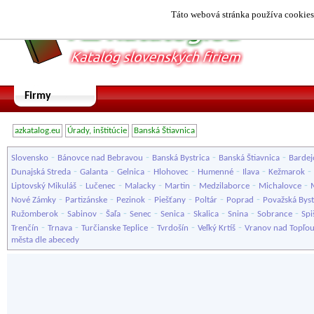
Táto webová stránka používa cookies.
Firmy
azkatalog.eu
Úrady, inštitúcie
Banská Štiavnica
-
-
-
-
Slovensko
Bánovce nad Bebravou
Banská Bystrica
Banská Štiavnica
Bardej
-
-
-
-
-
-
-
Dunajská Streda
Galanta
Gelnica
Hlohovec
Humenné
Ilava
Kežmarok
-
-
-
-
-
-
Liptovský Mikuláš
Lučenec
Malacky
Martin
Medzilaborce
Michalovce
-
-
-
-
-
-
Nové Zámky
Partizánske
Pezinok
Piešťany
Poltár
Poprad
Považská Byst
-
-
-
-
-
-
-
-
Ružomberok
Sabinov
Šaľa
Senec
Senica
Skalica
Snina
Sobrance
Spi
-
-
-
-
-
Trenčín
Trnava
Turčianske Teplice
Tvrdošín
Veľký Krtíš
Vranov nad Topľo
města dle abecedy