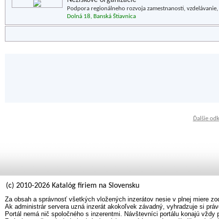
Neziskové organizácie
Podpora regionálneho rozvoja zamestnanosti, vzdelávanie, v
Dolná 18, Banská Štiavnica
Ďalšie od
(c) 2010-2026 Katalóg firiem na Slovensku
Za obsah a správnosť všetkých vložených inzerátov nesie v plnej miere zo
Ak administrár servera uzná inzerát akokoľvek závadný, vyhradzuje si práv
Portál nemá nič spoločného s inzerentmi. Návštevníci portálu konajú vždy 