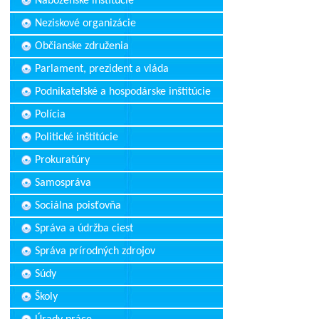
Náboženské inštitúcie
Neziskové organizácie
Občianske združenia
Parlament, prezident a vláda
Podnikateľské a hospodárske inštitúcie
Polícia
Politické inštitúcie
Prokuratúry
Samospráva
Sociálna poisťovňa
Správa a údržba ciest
Správa prírodných zdrojov
Súdy
Školy