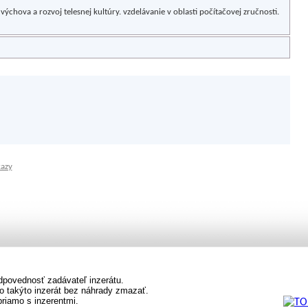
ýchova a rozvoj telesnej kultúry. vzdelávanie v oblasti počítačovej zručnosti.
kazy
dpovednosť zadávateľ inzerátu.
o takýto inzerát bez náhrady zmazať.
priamo s inzerentmi.