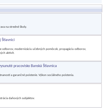
ava na stredné školy.
 Štiavnici
enie odborov, modernizáciu učebných pomôcok, propagáciu odborov,
ch aktivít.
ysunuté pracovisko Banská Štiavnica
tnanosti a garančné poistenie. Výkon sociálneho poistenia.
strácia daňových subjektov.