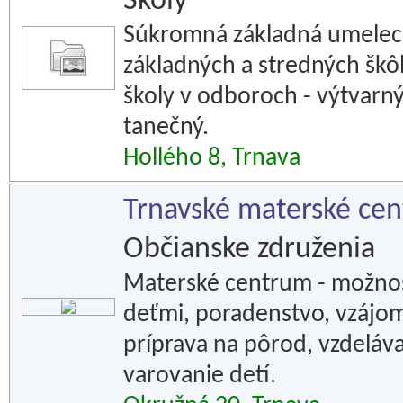
Školy
Súkromná základná umelecká
základných a stredných škô
školy v odboroch - výtvarný
tanečný.
Hollého 8, Trnava
Trnavské materské ce
Občianske združenia
Materské centrum - možnos
deťmi, poradenstvo, vzájo
príprava na pôrod, vzdeláva
varovanie detí.