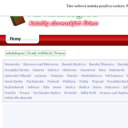
Táto webová stránka používa cookies. P
Firmy
azkatalog.eu
Úrady, inštitúcie
Trnava
-
-
-
-
Slovensko
Bánovce nad Bebravou
Banská Bystrica
Banská Štiavnica
Bardej
-
-
-
-
-
-
-
Dunajská Streda
Galanta
Gelnica
Hlohovec
Humenné
Ilava
Kežmarok
-
-
-
-
-
-
Liptovský Mikuláš
Lučenec
Malacky
Martin
Medzilaborce
Michalovce
-
-
-
-
-
-
Nové Zámky
Partizánske
Pezinok
Piešťany
Poltár
Poprad
Považská Byst
-
-
-
-
-
-
-
-
Ružomberok
Sabinov
Šaľa
Senec
Senica
Skalica
Snina
Sobrance
Spi
-
-
-
-
-
Trenčín
Trnava
Turčianske Teplice
Tvrdošín
Veľký Krtíš
Vranov nad Topľo
města dle abecedy