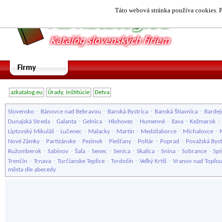
Táto webová stránka používa cookies. P
Firmy
azkatalog.eu
Úrady, inštitúcie
Detva
-
-
-
-
Slovensko
Bánovce nad Bebravou
Banská Bystrica
Banská Štiavnica
Bardej
-
-
-
-
-
-
-
Dunajská Streda
Galanta
Gelnica
Hlohovec
Humenné
Ilava
Kežmarok
-
-
-
-
-
-
Liptovský Mikuláš
Lučenec
Malacky
Martin
Medzilaborce
Michalovce
-
-
-
-
-
-
Nové Zámky
Partizánske
Pezinok
Piešťany
Poltár
Poprad
Považská Byst
-
-
-
-
-
-
-
-
Ružomberok
Sabinov
Šaľa
Senec
Senica
Skalica
Snina
Sobrance
Spi
-
-
-
-
-
Trenčín
Trnava
Turčianske Teplice
Tvrdošín
Veľký Krtíš
Vranov nad Topľo
města dle abecedy