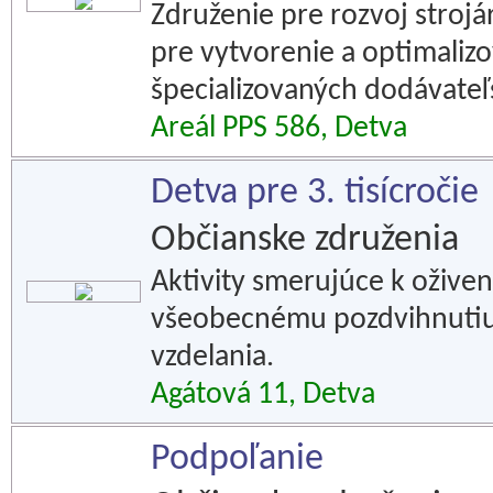
Združenie pre rozvoj strojár
pre vytvorenie a optimaliz
špecializovaných dodávateľs
Areál PPS 586, Detva
Detva pre 3. tisícročie
Občianske združenia
Aktivity smerujúce k ožive
všeobecnému pozdvihnutiu r
vzdelania.
Agátová 11, Detva
Podpoľanie