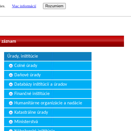
ies.
Viac informácií
vateľ
 záznam
Úrady, inštitúcie
Colné úrady
Daňové úrady
Databázy inštitúcií a úradov
Finančné inštitúcie
Humanitárne organizácie a nadácie
Katastrálne úrady
Ministerstvá