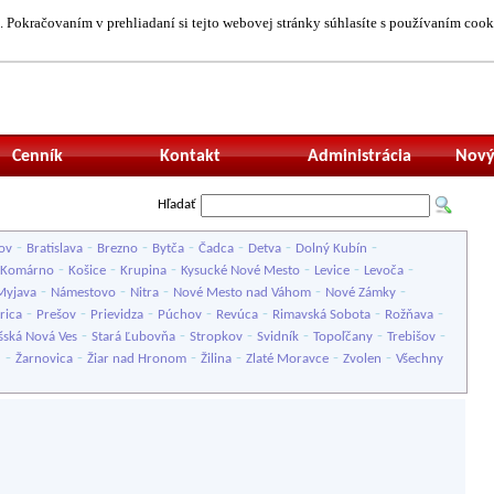
 Pokračovaním v prehliadaní si tejto webovej stránky súhlasíte s používaním cook
Neprihlásený uží
Cenník
Kontakt
Administrácia
Nový
Hľadať
-
-
-
-
-
-
-
ov
Bratislava
Brezno
Bytča
Čadca
Detva
Dolný Kubín
-
-
-
-
-
-
Komárno
Košice
Krupina
Kysucké Nové Mesto
Levice
Levoča
-
-
-
-
-
Myjava
Námestovo
Nitra
Nové Mesto nad Váhom
Nové Zámky
-
-
-
-
-
-
-
rica
Prešov
Prievidza
Púchov
Revúca
Rimavská Sobota
Rožňava
-
-
-
-
-
-
šská Nová Ves
Stará Ľubovňa
Stropkov
Svidník
Topoľčany
Trebišov
-
-
-
-
-
-
u
Žarnovica
Žiar nad Hronom
Žilina
Zlaté Moravce
Zvolen
Všechny