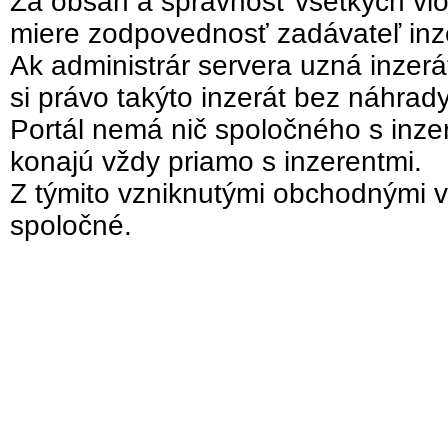
Za obsah a správnosť všetkých vlo
miere zodpovednosť zadávateľ inz
Ak administrár servera uzná inzer
si právo takýto inzerát bez náhrad
Portál nemá nič spoločného s inzer
konajú vždy priamo s inzerentmi.
Z týmito vzniknutými obchodnými v
spoločné.