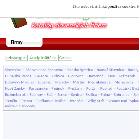
Táto webová stránka používa cookies. P
Firmy
azkatalog.eu
Úrady, inštitúcie
Gelnica
-
-
-
-
Slovensko
Bánovce nad Bebravou
Banská Bystrica
Banská Štiavnica
Bardej
-
-
-
-
-
-
-
Dunajská Streda
Galanta
Gelnica
Hlohovec
Humenné
Ilava
Kežmarok
-
-
-
-
-
-
Liptovský Mikuláš
Lučenec
Malacky
Martin
Medzilaborce
Michalovce
-
-
-
-
-
-
Nové Zámky
Partizánske
Pezinok
Piešťany
Poltár
Poprad
Považská Byst
-
-
-
-
-
-
-
-
Ružomberok
Sabinov
Šaľa
Senec
Senica
Skalica
Snina
Sobrance
Spi
-
-
-
-
-
Trenčín
Trnava
Turčianske Teplice
Tvrdošín
Veľký Krtíš
Vranov nad Topľo
města dle abecedy