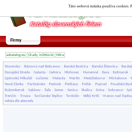
Táto webová stránka používa cookies. P
Firmy
azkatalog.eu
Úrady, inštitúcie
Nitra
-
-
-
-
Slovensko
Bánovce nad Bebravou
Banská Bystrica
Banská Štiavnica
Bardej
-
-
-
-
-
-
-
Dunajská Streda
Galanta
Gelnica
Hlohovec
Humenné
Ilava
Kežmarok
-
-
-
-
-
-
Liptovský Mikuláš
Lučenec
Malacky
Martin
Medzilaborce
Michalovce
-
-
-
-
-
-
Nové Zámky
Partizánske
Pezinok
Piešťany
Poltár
Poprad
Považská Byst
-
-
-
-
-
-
-
-
Ružomberok
Sabinov
Šaľa
Senec
Senica
Skalica
Snina
Sobrance
Spi
-
-
-
-
-
Trenčín
Trnava
Turčianske Teplice
Tvrdošín
Veľký Krtíš
Vranov nad Topľo
města dle abecedy