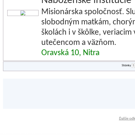
Náboženské inštitúcie
Misionárska spoločnosť. S
slobodným matkám, chorým
školách i v škôlke, veriaci
utečencom a väzňom.
Oravská 10, Nitra
Stránky
1
Ďalšie od