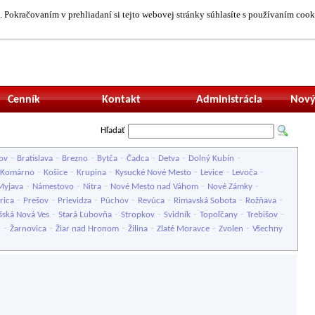
 Pokračovaním v prehliadaní si tejto webovej stránky súhlasíte s používaním cook
Neprihlásený uží
Cenník
Kontakt
Administrácia
Nový
Hľadať
-
-
-
-
-
-
-
ov
Bratislava
Brezno
Bytča
Čadca
Detva
Dolný Kubín
-
-
-
-
-
-
Komárno
Košice
Krupina
Kysucké Nové Mesto
Levice
Levoča
-
-
-
-
-
Myjava
Námestovo
Nitra
Nové Mesto nad Váhom
Nové Zámky
-
-
-
-
-
-
-
rica
Prešov
Prievidza
Púchov
Revúca
Rimavská Sobota
Rožňava
-
-
-
-
-
-
šská Nová Ves
Stará Ľubovňa
Stropkov
Svidník
Topoľčany
Trebišov
-
-
-
-
-
-
u
Žarnovica
Žiar nad Hronom
Žilina
Zlaté Moravce
Zvolen
Všechny