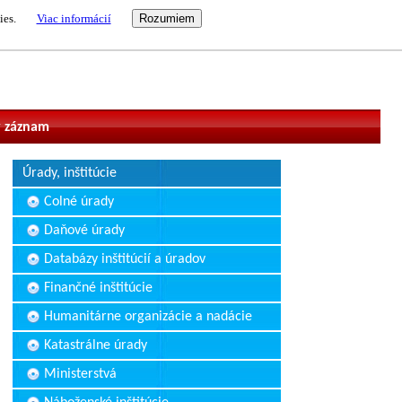
ies.
Viac informácií
vateľ
 záznam
Úrady, inštitúcie
Colné úrady
Daňové úrady
Databázy inštitúcií a úradov
Finančné inštitúcie
Humanitárne organizácie a nadácie
Katastrálne úrady
Ministerstvá