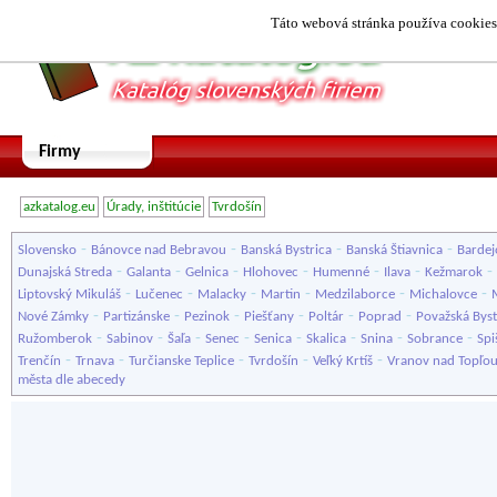
Táto webová stránka používa cookies.
Firmy
azkatalog.eu
Úrady, inštitúcie
Tvrdošín
-
-
-
-
Slovensko
Bánovce nad Bebravou
Banská Bystrica
Banská Štiavnica
Bardej
-
-
-
-
-
-
-
Dunajská Streda
Galanta
Gelnica
Hlohovec
Humenné
Ilava
Kežmarok
-
-
-
-
-
-
Liptovský Mikuláš
Lučenec
Malacky
Martin
Medzilaborce
Michalovce
-
-
-
-
-
-
Nové Zámky
Partizánske
Pezinok
Piešťany
Poltár
Poprad
Považská Byst
-
-
-
-
-
-
-
-
Ružomberok
Sabinov
Šaľa
Senec
Senica
Skalica
Snina
Sobrance
Spi
-
-
-
-
-
Trenčín
Trnava
Turčianske Teplice
Tvrdošín
Veľký Krtíš
Vranov nad Topľo
města dle abecedy