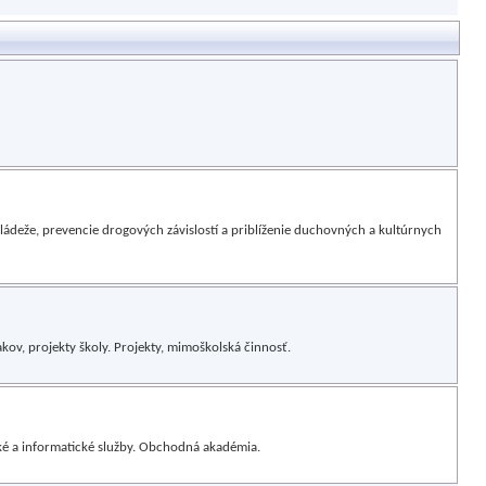
ládeže, prevencie drogových závislostí a priblíženie duchovných a kultúrnych
žiakov, projekty školy. Projekty, mimoškolská činnosť.
cké a informatické služby. Obchodná akadémia.