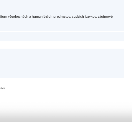
 štúdium všeobecných a humanitných predmetov, cudzích jazykov, záujmové
kazy