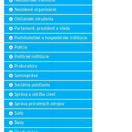
Náboženské inštitúcie
Neziskové organizácie
Občianske združenia
Parlament, prezident a vláda
Podnikateľské a hospodárske inštitúcie
Polícia
Politické inštitúcie
Prokuratúry
Samospráva
Sociálna poisťovňa
Správa a údržba ciest
Správa prírodných zdrojov
Súdy
Školy