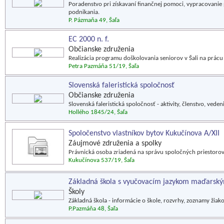
Poradenstvo pri získavaní finančnej pomoci, vypracovanie
podnikania.
P. Pázmaňa 49, Šaľa
EC 2000 n. f.
Občianske združenia
Realizácia programu doškolovania seniorov v Šali na prácu
Petra Pazmáňa 51/19, Šaľa
Slovenská faleristická spoločnosť
Občianske združenia
Slovenská faleristická spoločnosť - aktivity, členstvo, vedeni
Hollého 1845/24, Šaľa
Spoločenstvo vlastníkov bytov Kukučínova A/XII
Záujmové združenia a spolky
Právnická osoba zriadená na správu spoločných priestor
Kukučínova 537/19, Šaľa
Základná škola s vyučovacím jazykom maďarský
Školy
Základná škola - informácie o škole, rozvrhy, zoznamy žiakov
P.Pazmáňa 48, Šaľa