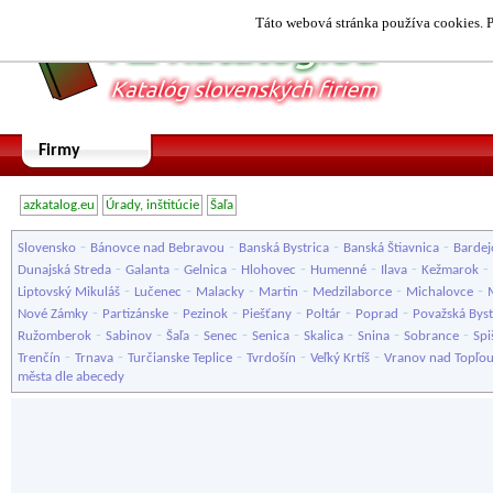
Táto webová stránka používa cookies. P
Firmy
azkatalog.eu
Úrady, inštitúcie
Šaľa
-
-
-
-
Slovensko
Bánovce nad Bebravou
Banská Bystrica
Banská Štiavnica
Bardej
-
-
-
-
-
-
-
Dunajská Streda
Galanta
Gelnica
Hlohovec
Humenné
Ilava
Kežmarok
-
-
-
-
-
-
Liptovský Mikuláš
Lučenec
Malacky
Martin
Medzilaborce
Michalovce
-
-
-
-
-
-
Nové Zámky
Partizánske
Pezinok
Piešťany
Poltár
Poprad
Považská Byst
-
-
-
-
-
-
-
-
Ružomberok
Sabinov
Šaľa
Senec
Senica
Skalica
Snina
Sobrance
Spi
-
-
-
-
-
Trenčín
Trnava
Turčianske Teplice
Tvrdošín
Veľký Krtíš
Vranov nad Topľo
města dle abecedy