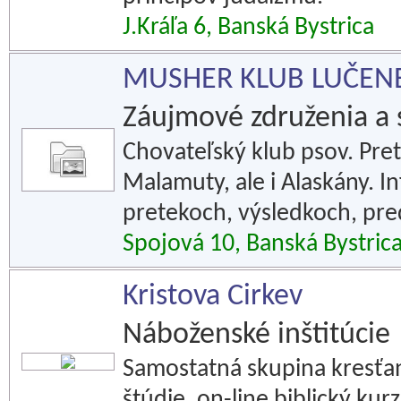
J.Kráľa 6, Banská Bystrica
MUSHER KLUB LUČEN
Záujmové združenia a 
Chovateľský klub psov. Pre
Malamuty, ale i Alaskány. 
pretekoch, výsledkoch, pre
Spojová 10, Banská Bystric
Kristova Cirkev
Náboženské inštitúcie
Samostatná skupina kresťan
štúdie, on-line biblický kurz