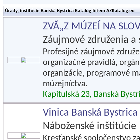
Úrady, inštitúcie Banská Bystrica Katalóg firiem AZKatalog.eu
ZVĂ„Z MÚZEÍ NA SLO
Záujmové združenia a 
Profesijné záujmové združe
organizačné pravidlá, orgá
organizácie, programové mat
múzejníctva.
Kapitulská 23, Banská Bystr
Vinica Banská Bystrica
Náboženské inštitúcie
Kresťanské spoločenstvo za