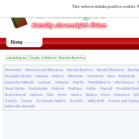
Táto webová stránka používa cookies. P
Firmy
azkatalog.eu
Úrady, inštitúcie
Banská Bystrica
-
-
-
-
Slovensko
Bánovce nad Bebravou
Banská Bystrica
Banská Štiavnica
Bardej
-
-
-
-
-
-
-
Dunajská Streda
Galanta
Gelnica
Hlohovec
Humenné
Ilava
Kežmarok
-
-
-
-
-
-
Liptovský Mikuláš
Lučenec
Malacky
Martin
Medzilaborce
Michalovce
-
-
-
-
-
-
Nové Zámky
Partizánske
Pezinok
Piešťany
Poltár
Poprad
Považská Byst
-
-
-
-
-
-
-
-
Ružomberok
Sabinov
Šaľa
Senec
Senica
Skalica
Snina
Sobrance
Spi
-
-
-
-
-
Trenčín
Trnava
Turčianske Teplice
Tvrdošín
Veľký Krtíš
Vranov nad Topľo
města dle abecedy