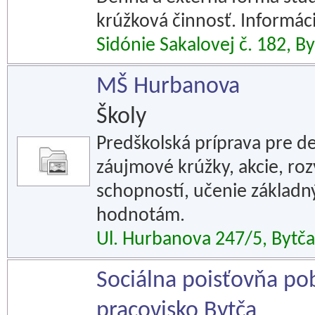
krúžková činnosť. Informáci
Sidónie Sakalovej č. 182, B
MŠ Hurbanova
Školy
Predškolská príprava pre de
záujmové krúžky, akcie, ro
schopností, učenie základ
hodnotám.
Ul. Hurbanova 247/5, Bytča
Sociálna poisťovňa pob
pracovisko Bytča