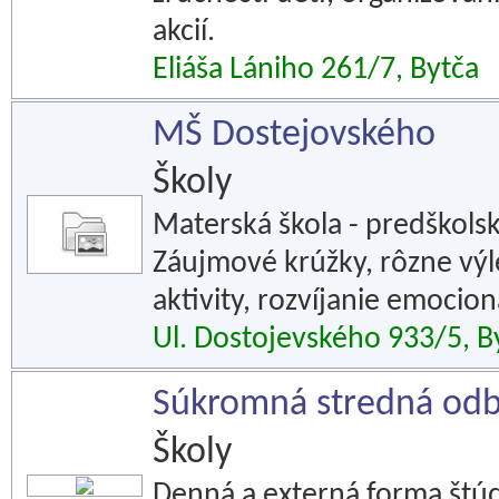
akcií.
Eliáša Lániho 261/7, Bytča
MŠ Dostejovského
Školy
Materská škola - predškolsk
Záujmové krúžky, rôzne výl
aktivity, rozvíjanie emociona
Ul. Dostojevského 933/5, B
Súkromná stredná odbo
Školy
Denná a externá forma štú