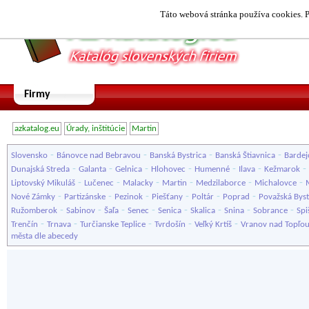
Táto webová stránka používa cookies. P
Firmy
azkatalog.eu
Úrady, inštitúcie
Martin
-
-
-
-
Slovensko
Bánovce nad Bebravou
Banská Bystrica
Banská Štiavnica
Bardej
-
-
-
-
-
-
-
Dunajská Streda
Galanta
Gelnica
Hlohovec
Humenné
Ilava
Kežmarok
-
-
-
-
-
-
Liptovský Mikuláš
Lučenec
Malacky
Martin
Medzilaborce
Michalovce
-
-
-
-
-
-
Nové Zámky
Partizánske
Pezinok
Piešťany
Poltár
Poprad
Považská Byst
-
-
-
-
-
-
-
-
Ružomberok
Sabinov
Šaľa
Senec
Senica
Skalica
Snina
Sobrance
Spi
-
-
-
-
-
Trenčín
Trnava
Turčianske Teplice
Tvrdošín
Veľký Krtíš
Vranov nad Topľo
města dle abecedy