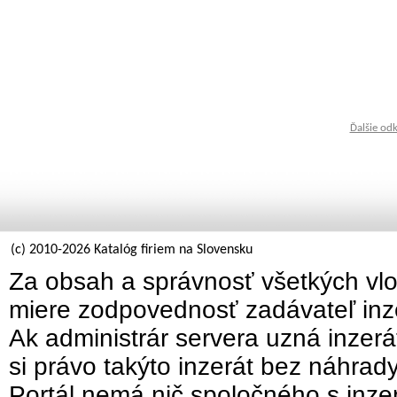
Ďalšie od
(c) 2010-2026 Katalóg firiem na Slovensku
Za obsah a správnosť všetkých vlo
miere zodpovednosť zadávateľ inz
Ak administrár servera uzná inzer
si právo takýto inzerát bez náhrad
Portál nemá nič spoločného s inzer