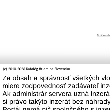
Ďalšie od
(c) 2010-2026 Katalóg firiem na Slovensku
Za obsah a správnosť všetkých vlo
miere zodpovednosť zadávateľ inz
Ak administrár servera uzná inzer
si právo takýto inzerát bez náhrad
Portál nemá nič spoločného s inzer