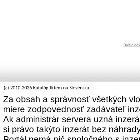
Ďalšie od
(c) 2010-2026 Katalóg firiem na Slovensku
Za obsah a správnosť všetkých vlo
miere zodpovednosť zadávateľ inz
Ak administrár servera uzná inzer
si právo takýto inzerát bez náhrad
Portál nemá nič spoločného s inzer