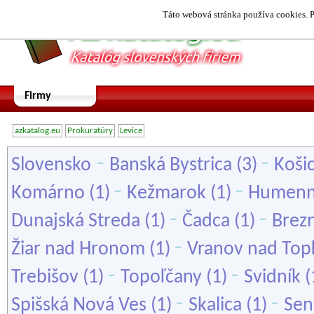
Táto webová stránka používa cookies. P
Firmy
azkatalog.eu
Prokuratúry
Levice
-
-
Slovensko
Banská Bystrica
(3)
Koši
-
-
Komárno
(1)
Kežmarok
(1)
Humen
-
-
Dunajská Streda
(1)
Čadca
(1)
Brez
-
Žiar nad Hronom
(1)
Vranov nad Top
-
-
Trebišov
(1)
Topoľčany
(1)
Svidník
(
-
-
Spišská Nová Ves
(1)
Skalica
(1)
Sen