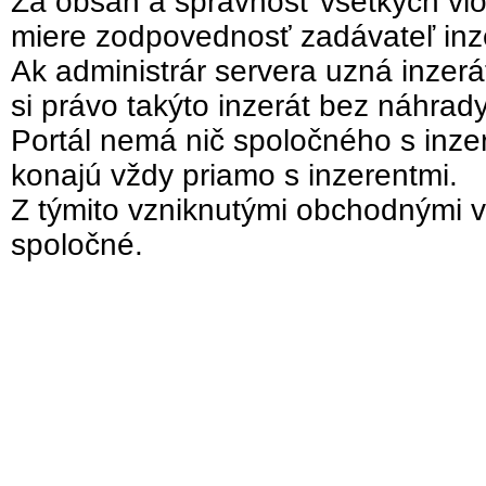
Za obsah a správnosť všetkých vlo
miere zodpovednosť zadávateľ inz
Ak administrár servera uzná inzer
si právo takýto inzerát bez náhrad
Portál nemá nič spoločného s inzer
konajú vždy priamo s inzerentmi.
Z týmito vzniknutými obchodnými v
spoločné.