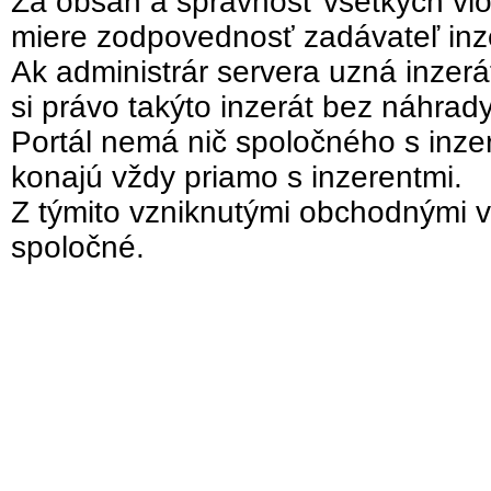
Za obsah a správnosť všetkých vlo
miere zodpovednosť zadávateľ inz
Ak administrár servera uzná inzer
si právo takýto inzerát bez náhrad
Portál nemá nič spoločného s inzer
konajú vždy priamo s inzerentmi.
Z týmito vzniknutými obchodnými v
spoločné.