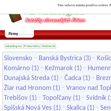
Táto webová stránka používa cookies. P
Firmy
azkatalog.eu
Prokuratúry
Kežmarok
-
-
Slovensko
Banská Bystrica
(3)
Koši
-
-
Komárno
(1)
Kežmarok
(1)
Humen
-
-
Dunajská Streda
(1)
Čadca
(1)
Brez
-
Žiar nad Hronom
(1)
Vranov nad Top
-
-
Trebišov
(1)
Topoľčany
(1)
Svidník
(
-
-
Spišská Nová Ves
(1)
Skalica
(1)
Sen