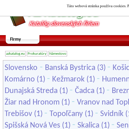
Táto webová stránka používa cookies. P
Firmy
azkatalog.eu
Prokuratúry
Námestovo
-
-
Slovensko
Banská Bystrica
(3)
Koši
-
-
Komárno
(1)
Kežmarok
(1)
Humen
-
-
Dunajská Streda
(1)
Čadca
(1)
Brez
-
Žiar nad Hronom
(1)
Vranov nad Top
-
-
Trebišov
(1)
Topoľčany
(1)
Svidník
(
-
-
Spišská Nová Ves
(1)
Skalica
(1)
Sen