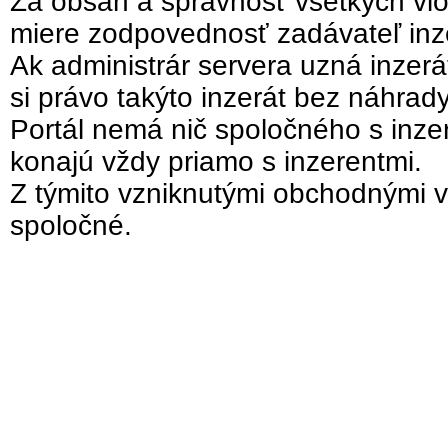
Za obsah a správnosť všetkých vlo
miere zodpovednosť zadávateľ inz
Ak administrár servera uzná inzer
si právo takýto inzerát bez náhrad
Portál nemá nič spoločného s inzer
konajú vždy priamo s inzerentmi.
Z týmito vzniknutými obchodnými v
spoločné.