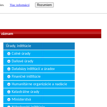
ies.
Viac informácií
vateľ
 záznam
Úrady, inštitúcie
Colné úrady
Daňové úrady
Databázy inštitúcií a úradov
Finančné inštitúcie
Humanitárne organizácie a nadácie
Katastrálne úrady
Ministerstvá