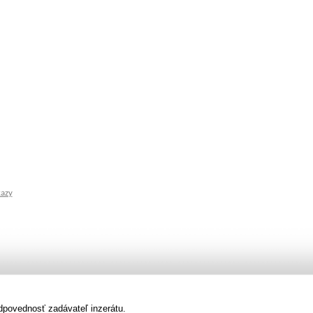
kazy
dpovednosť zadávateľ inzerátu.