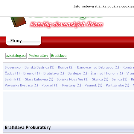
Táto webová stránka používa cookies.
Firmy
azkatalog.eu
Prokuratúry
Bratislava
-
-
-
-
Slovensko
Banská Bystrica
(3)
Košice
(2)
Bánovce nad Bebravou
(1)
Komár
-
-
-
-
-
Čadca
(1)
Brezno
(1)
Bratislava
(1)
Bardejov
(1)
Žiar nad Hronom
(1)
Vran
-
-
-
-
-
Svidník
(1)
Stará Ľubovňa
(1)
Spišská Nová Ves
(1)
Skalica
(1)
Senica
(1)
R
-
-
-
-
-
Považská Bystrica
(1)
Poprad
(1)
Piešťany
(1)
Pezinok
(1)
Partizánske
(1)
Bratislava Prokuratúry