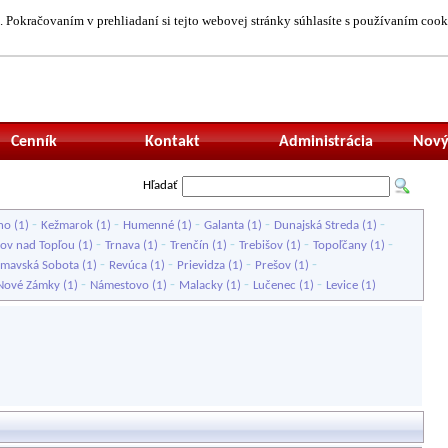
 Pokračovaním v prehliadaní si tejto webovej stránky súhlasíte s používaním cook
Neprihlásený uží
Cenník
Kontakt
Administrácia
Nový
Hľadať
-
-
-
-
-
no
(1)
Kežmarok
(1)
Humenné
(1)
Galanta
(1)
Dunajská Streda
(1)
-
-
-
-
-
ov nad Topľou
(1)
Trnava
(1)
Trenčín
(1)
Trebišov
(1)
Topoľčany
(1)
-
-
-
-
imavská Sobota
(1)
Revúca
(1)
Prievidza
(1)
Prešov
(1)
-
-
-
-
Nové Zámky
(1)
Námestovo
(1)
Malacky
(1)
Lučenec
(1)
Levice
(1)