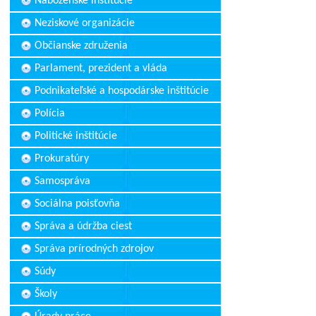
Náboženské inštitúcie
Neziskové organizácie
Občianske združenia
Parlament, prezident a vláda
Podnikateľské a hospodárske inštitúcie
Polícia
Politické inštitúcie
Prokuratúry
Samospráva
Sociálna poisťovňa
Správa a údržba ciest
Správa prírodných zdrojov
Súdy
Školy