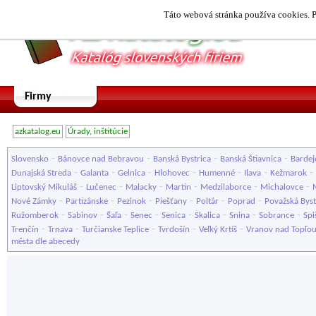
Táto webová stránka používa cookies. P
Firmy
azkatalog.eu
Úrady, inštitúcie
-
-
-
-
Slovensko
Bánovce nad Bebravou
Banská Bystrica
Banská Štiavnica
Bardej
-
-
-
-
-
-
-
Dunajská Streda
Galanta
Gelnica
Hlohovec
Humenné
Ilava
Kežmarok
-
-
-
-
-
-
Liptovský Mikuláš
Lučenec
Malacky
Martin
Medzilaborce
Michalovce
-
-
-
-
-
-
Nové Zámky
Partizánske
Pezinok
Piešťany
Poltár
Poprad
Považská Byst
-
-
-
-
-
-
-
-
Ružomberok
Sabinov
Šaľa
Senec
Senica
Skalica
Snina
Sobrance
Spi
-
-
-
-
-
Trenčín
Trnava
Turčianske Teplice
Tvrdošín
Veľký Krtíš
Vranov nad Topľo
města dle abecedy