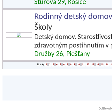
Štúrova 29, Košice
Rodinný detský domov
Školy
Detský domov. Starostlivosť
zdravotným postihnutím v 
Družby 26, Piešťany
Stránky
1
2
3
4
5
6
7
8
9
10
11
12
13
14
15
16
1
Ďalšie od