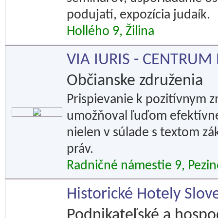
podujatí, expozícia judaík.
Hollého 9, Žilina
VIA IURIS - CENTRU
Občianske združenia
Prispievanie k pozitívnym
umožňoval ľuďom efektívne
nielen v súlade s textom zá
práv.
Radničné námestie 9, Pezi
Historické Hotely Slove
Podnikateľské a hospod