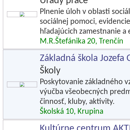
Úrady práce
Plnenie úloh v oblasti sociá
sociálnej pomoci, evidenc
hľadajúcich zamestnanie a 
M.R.Štefánika 20, Trenčín
Základná škola Jozefa 
Školy
Poskytovanie základného vzd
výučba všeobecných predme
činnosť, kluby, aktivity.
Školská 10, Krupina
Kultúrne centrum AKTI