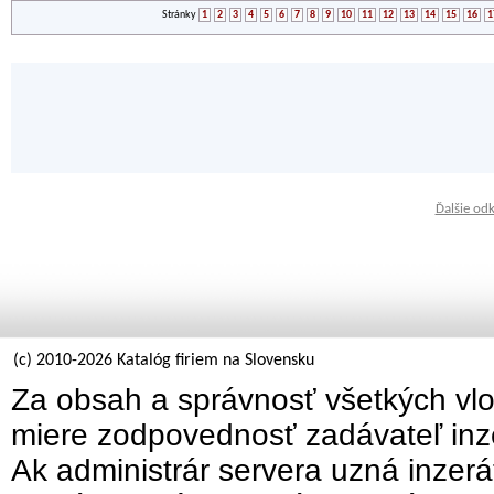
Stránky
1
2
3
4
5
6
7
8
9
10
11
12
13
14
15
16
1
Ďalšie od
(c) 2010-2026 Katalóg firiem na Slovensku
Za obsah a správnosť všetkých vlo
miere zodpovednosť zadávateľ inz
Ak administrár servera uzná inzer