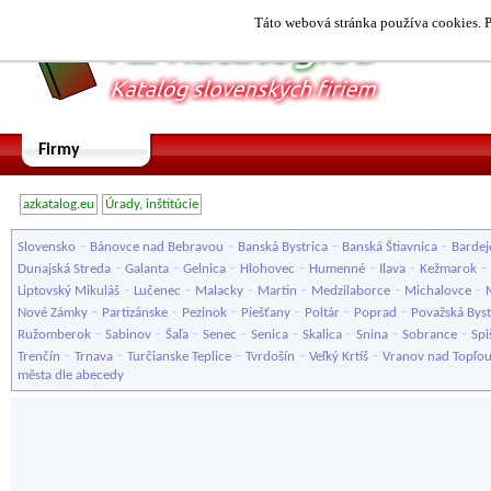
Táto webová stránka používa cookies. P
Firmy
azkatalog.eu
Úrady, inštitúcie
-
-
-
-
Slovensko
Bánovce nad Bebravou
Banská Bystrica
Banská Štiavnica
Bardej
-
-
-
-
-
-
-
Dunajská Streda
Galanta
Gelnica
Hlohovec
Humenné
Ilava
Kežmarok
-
-
-
-
-
-
Liptovský Mikuláš
Lučenec
Malacky
Martin
Medzilaborce
Michalovce
-
-
-
-
-
-
Nové Zámky
Partizánske
Pezinok
Piešťany
Poltár
Poprad
Považská Byst
-
-
-
-
-
-
-
-
Ružomberok
Sabinov
Šaľa
Senec
Senica
Skalica
Snina
Sobrance
Spi
-
-
-
-
-
Trenčín
Trnava
Turčianske Teplice
Tvrdošín
Veľký Krtíš
Vranov nad Topľo
města dle abecedy