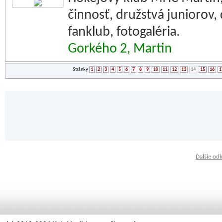
činnosť, družstvá juniorov,
fanklub, fotogaléria.
Gorkého 2, Martin
Stránky
1
2
3
4
5
6
7
8
9
10
11
12
13
14
15
16
1
Ďalšie od