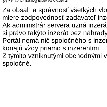
(c) 2010-2026 Katalóg firiem na Slovensku
Za obsah a správnosť všetkých vlo
miere zodpovednosť zadávateľ inz
Ak administrár servera uzná inzer
si právo takýto inzerát bez náhrad
Portál nemá nič spoločného s inzer
konajú vždy priamo s inzerentmi.
Z týmito vzniknutými obchodnými v
spoločné.