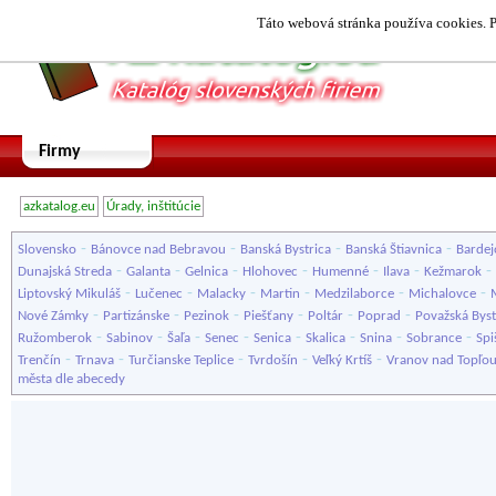
Táto webová stránka používa cookies. P
Firmy
azkatalog.eu
Úrady, inštitúcie
-
-
-
-
Slovensko
Bánovce nad Bebravou
Banská Bystrica
Banská Štiavnica
Bardej
-
-
-
-
-
-
-
Dunajská Streda
Galanta
Gelnica
Hlohovec
Humenné
Ilava
Kežmarok
-
-
-
-
-
-
Liptovský Mikuláš
Lučenec
Malacky
Martin
Medzilaborce
Michalovce
-
-
-
-
-
-
Nové Zámky
Partizánske
Pezinok
Piešťany
Poltár
Poprad
Považská Byst
-
-
-
-
-
-
-
-
Ružomberok
Sabinov
Šaľa
Senec
Senica
Skalica
Snina
Sobrance
Spi
-
-
-
-
-
Trenčín
Trnava
Turčianske Teplice
Tvrdošín
Veľký Krtíš
Vranov nad Topľo
města dle abecedy