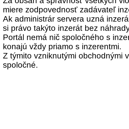
Za obsah a správnosť všetkých vlo
miere zodpovednosť zadávateľ inz
Ak administrár servera uzná inzer
si právo takýto inzerát bez náhrad
Portál nemá nič spoločného s inzer
konajú vždy priamo s inzerentmi.
Z týmito vzniknutými obchodnými v
spoločné.