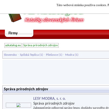
Táto webová stránka používa cookies. P
Firmy
azkatalog.eu
Správa prírodných zdrojov
-
-
-
Slovensko
Spišská Teplica
(1)
Pliešovce
(1)
Modra
(1)
Správa prírodných zdrojov
LESY MODRA, s. r. o.
Správa prírodných zdrojov
Zabezpečenie odbornej správy lesov, dodávky surového drev