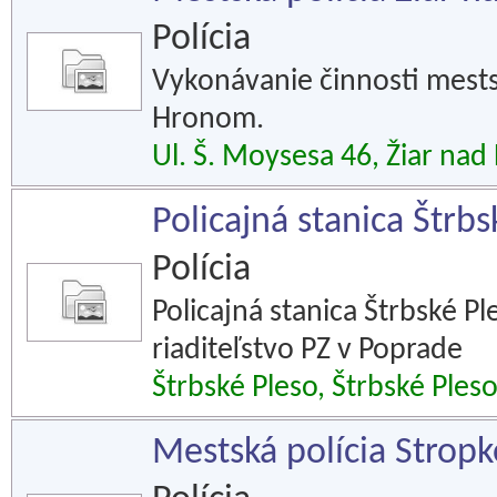
Polícia
Vykonávanie činnosti mestsk
Hronom.
Ul. Š. Moysesa 46, Žiar na
Policajná stanica Štrbs
Polícia
Policajná stanica Štrbské P
riaditeľstvo PZ v Poprade
Štrbské Pleso, Štrbské Ples
Mestská polícia Strop