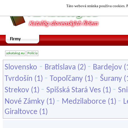
Táto webová stránka používa cookies. P
Firmy
azkatalog.eu
Polícia
-
-
Slovensko
Bratislava
(2)
Bardejov
(
-
-
Tvrdošín
(1)
Topoľčany
(1)
Šurany
(
-
-
Strekov
(1)
Spišská Stará Ves
(1)
Sn
-
-
Nové Zámky
(1)
Medzilaborce
(1)
L
Giraltovce
(1)