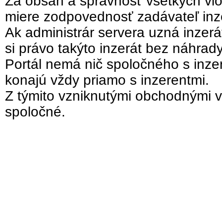
Za obsah a správnosť všetkých vlo
miere zodpovednosť zadávateľ inz
Ak administrár servera uzná inzer
si právo takýto inzerát bez náhrad
Portál nemá nič spoločného s inzer
konajú vždy priamo s inzerentmi.
Z týmito vzniknutými obchodnými v
spoločné.