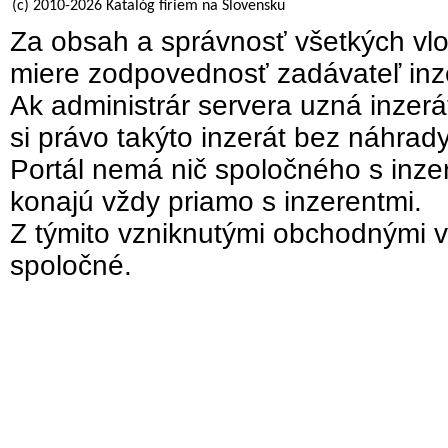
(c) 2010-2026 Katalóg firiem na Slovensku
Za obsah a správnosť všetkých vlo
miere zodpovednosť zadávateľ inz
Ak administrár servera uzná inzer
si právo takýto inzerát bez náhrad
Portál nemá nič spoločného s inzer
konajú vždy priamo s inzerentmi.
Z týmito vzniknutými obchodnými v
spoločné.