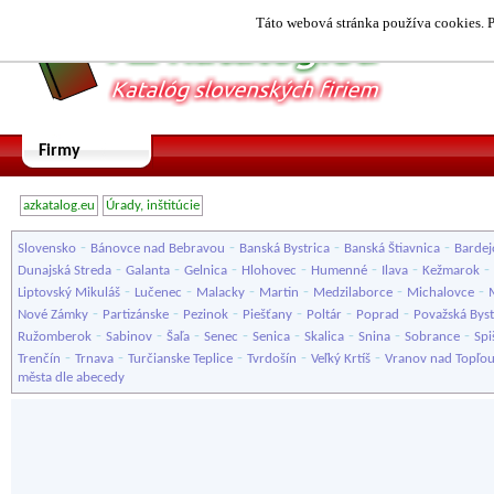
Táto webová stránka používa cookies. P
Firmy
azkatalog.eu
Úrady, inštitúcie
-
-
-
-
Slovensko
Bánovce nad Bebravou
Banská Bystrica
Banská Štiavnica
Bardej
-
-
-
-
-
-
-
Dunajská Streda
Galanta
Gelnica
Hlohovec
Humenné
Ilava
Kežmarok
-
-
-
-
-
-
Liptovský Mikuláš
Lučenec
Malacky
Martin
Medzilaborce
Michalovce
-
-
-
-
-
-
Nové Zámky
Partizánske
Pezinok
Piešťany
Poltár
Poprad
Považská Byst
-
-
-
-
-
-
-
-
Ružomberok
Sabinov
Šaľa
Senec
Senica
Skalica
Snina
Sobrance
Spi
-
-
-
-
-
Trenčín
Trnava
Turčianske Teplice
Tvrdošín
Veľký Krtíš
Vranov nad Topľo
města dle abecedy