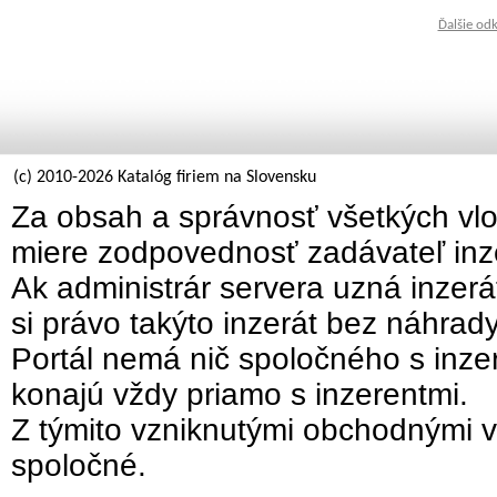
Ďalšie od
(c) 2010-2026 Katalóg firiem na Slovensku
Za obsah a správnosť všetkých vlo
miere zodpovednosť zadávateľ inz
Ak administrár servera uzná inzer
si právo takýto inzerát bez náhrad
Portál nemá nič spoločného s inzer
konajú vždy priamo s inzerentmi.
Z týmito vzniknutými obchodnými v
spoločné.