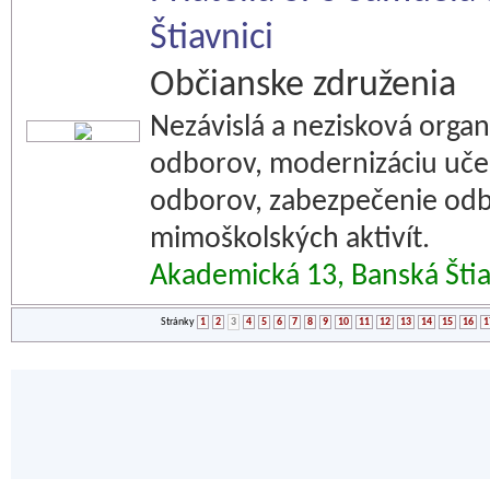
Štiavnici
Občianske združenia
Nezávislá a nezisková orga
odborov, modernizáciu uč
odborov, zabezpečenie odb
mimoškolských aktivít.
Akademická 13, Banská Šti
Stránky
1
2
3
4
5
6
7
8
9
10
11
12
13
14
15
16
1