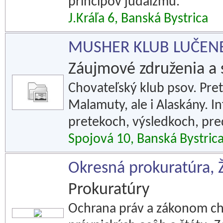
princípov judaizmu.
J.Kráľa 6, Banská Bystrica
MUSHER KLUB LUČEN
Záujmové združenia a 
Chovateľský klub psov. Pre
Malamuty, ale i Alaskány. 
pretekoch, výsledkoch, pre
Spojová 10, Banská Bystric
Okresná prokuratúra,
Prokuratúry
Ochrana práv a zákonom ch