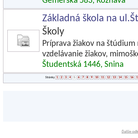
Gemerská 583, Rožňava
Základná škola na ul.Š
Školy
Príprava žiakov na štúdium 
vzdelávanie žiakov, mimoškol
Študentská 1446, Snina
Stránky
1
2
3
4
5
6
7
8
9
10
11
12
13
14
15
16
1
Ďalšie od