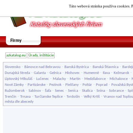
Táto webová stránka používa cookies. P
Firmy
azkatalog.eu
Úrady, inštitúcie
-
-
-
-
Slovensko
Bánovce nad Bebravou
Banská Bystrica
Banská Štiavnica
Bardej
-
-
-
-
-
-
-
Dunajská Streda
Galanta
Gelnica
Hlohovec
Humenné
Ilava
Kežmarok
-
-
-
-
-
-
Liptovský Mikuláš
Lučenec
Malacky
Martin
Medzilaborce
Michalovce
-
-
-
-
-
-
Nové Zámky
Partizánske
Pezinok
Piešťany
Poltár
Poprad
Považská Byst
-
-
-
-
-
-
-
-
Ružomberok
Sabinov
Šaľa
Senec
Senica
Skalica
Snina
Sobrance
Spi
-
-
-
-
-
Trenčín
Trnava
Turčianske Teplice
Tvrdošín
Veľký Krtíš
Vranov nad Topľo
města dle abecedy