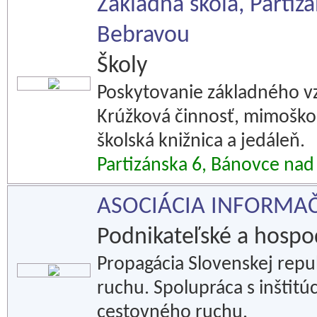
Základná škola, Partiz
Bebravou
Školy
Poskytovanie základného vzd
Krúžková činnosť, mimoškols
školská knižnica a jedáleň.
Partizánska 6, Bánovce na
ASOCIÁCIA INFORMAČ
Podnikateľské a hospod
Propagácia Slovenskej repu
ruchu. Spolupráca s inštitúc
cestovného ruchu.