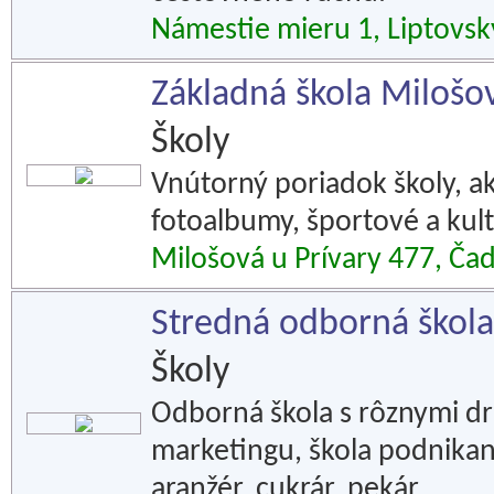
Námestie mieru 1, Liptovsk
Základná škola Milošov
Školy
Vnútorný poriadok školy, akt
fotoalbumy, športové a kul
Milošová u Prívary 477, Ča
Stredná odborná škola
Školy
Odborná škola s rôznymi d
marketingu, škola podnikan
aranžér, cukrár, pekár.