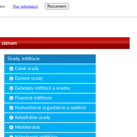
ies.
Viac informácií
vateľ
 záznam
Úrady, inštitúcie
Colné úrady
Daňové úrady
Databázy inštitúcií a úradov
Finančné inštitúcie
Humanitárne organizácie a nadácie
Katastrálne úrady
Ministerstvá