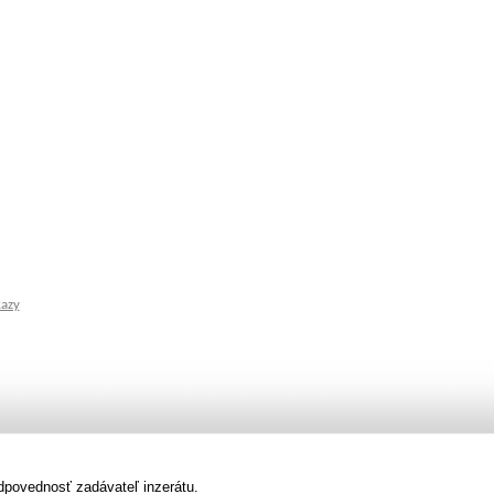
kazy
dpovednosť zadávateľ inzerátu.