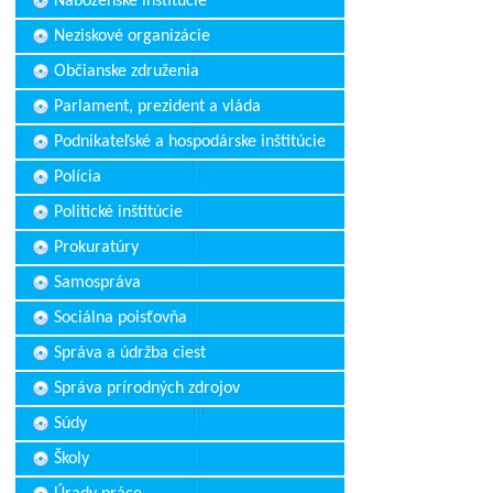
Náboženské inštitúcie
Neziskové organizácie
Občianske združenia
Parlament, prezident a vláda
Podnikateľské a hospodárske inštitúcie
Polícia
Politické inštitúcie
Prokuratúry
Samospráva
Sociálna poisťovňa
Správa a údržba ciest
Správa prírodných zdrojov
Súdy
Školy