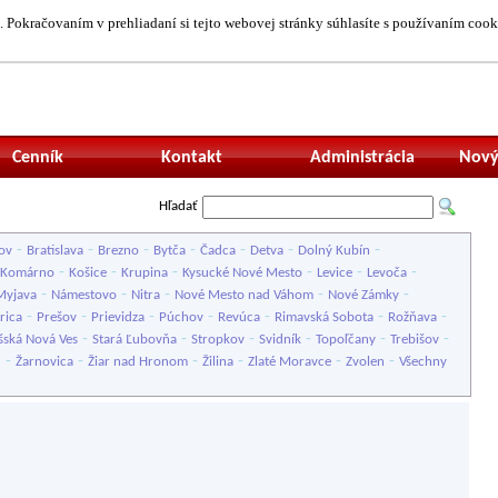
 Pokračovaním v prehliadaní si tejto webovej stránky súhlasíte s používaním cook
Neprihlásený uží
Cenník
Kontakt
Administrácia
Nový
Hľadať
-
-
-
-
-
-
-
ov
Bratislava
Brezno
Bytča
Čadca
Detva
Dolný Kubín
-
-
-
-
-
-
Komárno
Košice
Krupina
Kysucké Nové Mesto
Levice
Levoča
-
-
-
-
-
Myjava
Námestovo
Nitra
Nové Mesto nad Váhom
Nové Zámky
-
-
-
-
-
-
-
rica
Prešov
Prievidza
Púchov
Revúca
Rimavská Sobota
Rožňava
-
-
-
-
-
-
šská Nová Ves
Stará Ľubovňa
Stropkov
Svidník
Topoľčany
Trebišov
-
-
-
-
-
-
u
Žarnovica
Žiar nad Hronom
Žilina
Zlaté Moravce
Zvolen
Všechny