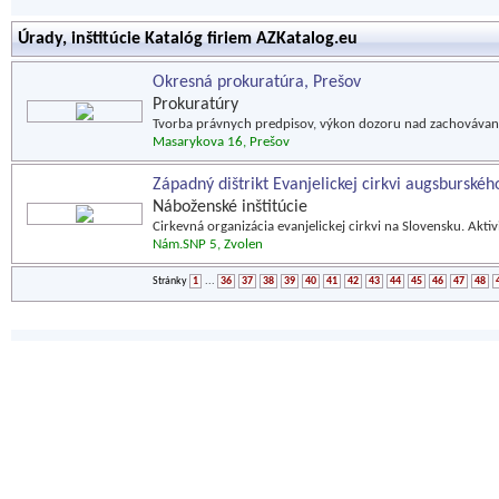
Úrady, inštitúcie Katalóg firiem AZKatalog.eu
Okresná prokuratúra, Prešov
Prokuratúry
Tvorba právnych predpisov, výkon dozoru nad zachovávaní
Masarykova 16, Prešov
Západný dištrikt Evanjelickej cirkvi augsburské
Náboženské inštitúcie
Cirkevná organizácia evanjelickej cirkvi na Slovensku. Aktivi
Nám.SNP 5, Zvolen
Stránky
1
...
36
37
38
39
40
41
42
43
44
45
46
47
48