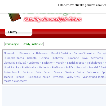
Táto webová stránka používa cookies.
Firmy
azkatalog.eu
Úrady, inštitúcie
-
-
-
-
Slovensko
Bánovce nad Bebravou
Banská Bystrica
Banská Štiavnica
Bardej
-
-
-
-
-
-
-
Dunajská Streda
Galanta
Gelnica
Hlohovec
Humenné
Ilava
Kežmarok
-
-
-
-
-
-
Liptovský Mikuláš
Lučenec
Malacky
Martin
Medzilaborce
Michalovce
-
-
-
-
-
-
Nové Zámky
Partizánske
Pezinok
Piešťany
Poltár
Poprad
Považská Byst
-
-
-
-
-
-
-
-
Ružomberok
Sabinov
Šaľa
Senec
Senica
Skalica
Snina
Sobrance
Spi
-
-
-
-
-
Trenčín
Trnava
Turčianske Teplice
Tvrdošín
Veľký Krtíš
Vranov nad Topľo
města dle abecedy