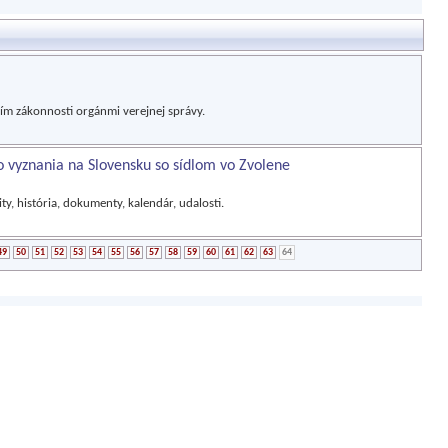
m zákonnosti orgánmi verejnej správy.
ho vyznania na Slovensku so sídlom vo Zvolene
ty, história, dokumenty, kalendár, udalosti.
49
50
51
52
53
54
55
56
57
58
59
60
61
62
63
64