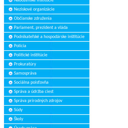
Náboženské inštitúcie
Neziskové organizácie
Občianske združenia
Parlament, prezident a vláda
Podnikateľské a hospodárske inštitúcie
Polícia
Politické inštitúcie
Prokuratúry
Samospráva
Sociálna poisťovňa
Správa a údržba ciest
Správa prírodných zdrojov
Súdy
Školy