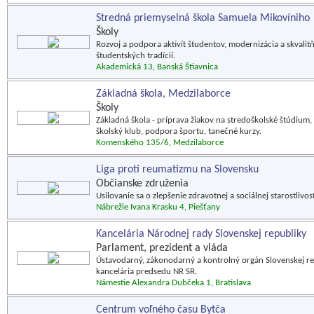
Stredná priemyselná škola Samuela Mikovíniho
Školy
Rozvoj a podpora aktivít študentov, modernizácia a skval
študentských tradícií.
Akademická 13, Banská Štiavnica
Základná škola, Medzilaborce
Školy
Základná škola - príprava žiakov na stredoškolské štúdium,
školský klub, podpora športu, tanečné kurzy.
Komenského 135/6, Medzilaborce
Liga proti reumatizmu na Slovensku
Občianske združenia
Usilovanie sa o zlepšenie zdravotnej a sociálnej starostliv
Nábrežie Ivana Krasku 4, Piešťany
Kancelária Národnej rady Slovenskej republiky
Parlament, prezident a vláda
Ústavodarný, zákonodarný a kontrolný orgán Slovenskej repu
kancelária predsedu NR SR.
Námestie Alexandra Dubčeka 1, Bratislava
Centrum voľného času Bytča