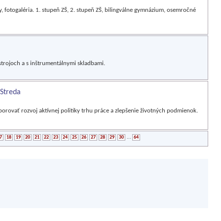
dy, fotogaléria. 1. stupeň ZŠ, 2. stupeň ZŠ, bilingválne gymnázium, osemročné
strojoch a s inštrumentálnymi skladbami.
 Streda
orovať rozvoj aktívnej politiky trhu práce a zlepšenie životných podmienok.
7
18
19
20
21
22
23
24
25
26
27
28
29
30
...
64