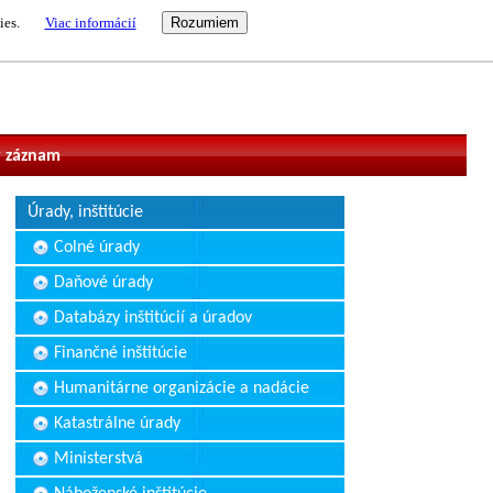
ies.
Viac informácií
vateľ
 záznam
Úrady, inštitúcie
Colné úrady
Daňové úrady
Databázy inštitúcií a úradov
Finančné inštitúcie
Humanitárne organizácie a nadácie
Katastrálne úrady
Ministerstvá