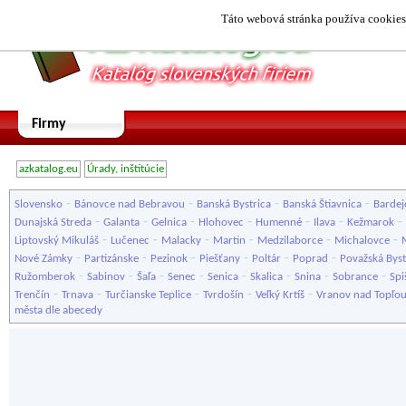
Táto webová stránka používa cookies.
Firmy
azkatalog.eu
Úrady, inštitúcie
-
-
-
-
Slovensko
Bánovce nad Bebravou
Banská Bystrica
Banská Štiavnica
Bardej
-
-
-
-
-
-
-
Dunajská Streda
Galanta
Gelnica
Hlohovec
Humenné
Ilava
Kežmarok
-
-
-
-
-
-
Liptovský Mikuláš
Lučenec
Malacky
Martin
Medzilaborce
Michalovce
-
-
-
-
-
-
Nové Zámky
Partizánske
Pezinok
Piešťany
Poltár
Poprad
Považská Byst
-
-
-
-
-
-
-
-
Ružomberok
Sabinov
Šaľa
Senec
Senica
Skalica
Snina
Sobrance
Spi
-
-
-
-
-
Trenčín
Trnava
Turčianske Teplice
Tvrdošín
Veľký Krtíš
Vranov nad Topľo
města dle abecedy