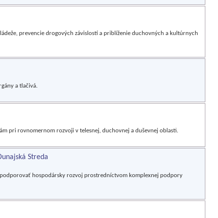
ládeže, prevencie drogových závislostí a priblíženie duchovných a kultúrnych
gány a tlačivá.
 pri rovnomernom rozvoji v telesnej, duchovnej a duševnej oblasti.
Dunajská Streda
 a podporovať hospodársky rozvoj prostredníctvom komplexnej podpory