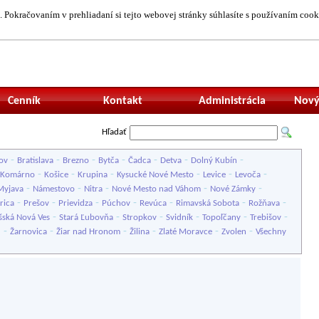
 Pokračovaním v prehliadaní si tejto webovej stránky súhlasíte s používaním cook
Neprihlásený uží
Cenník
Kontakt
Administrácia
Nový
Hľadať
-
-
-
-
-
-
-
ov
Bratislava
Brezno
Bytča
Čadca
Detva
Dolný Kubín
-
-
-
-
-
-
Komárno
Košice
Krupina
Kysucké Nové Mesto
Levice
Levoča
-
-
-
-
-
Myjava
Námestovo
Nitra
Nové Mesto nad Váhom
Nové Zámky
-
-
-
-
-
-
-
rica
Prešov
Prievidza
Púchov
Revúca
Rimavská Sobota
Rožňava
-
-
-
-
-
-
šská Nová Ves
Stará Ľubovňa
Stropkov
Svidník
Topoľčany
Trebišov
-
-
-
-
-
-
u
Žarnovica
Žiar nad Hronom
Žilina
Zlaté Moravce
Zvolen
Všechny