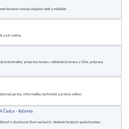
smerňovanie rozvoja záujmov detí a mládeže.
i a ich rodiny.
zácia kontraktu, preprava tovaru, reklamácia tovaru v Číne, príprava
útornej správy, informatiky, technický a právny odbor.
04 Čadca - Kýčerka
tlivosť o duchovný život veriacich. Vedenie farských spoločenstiev.