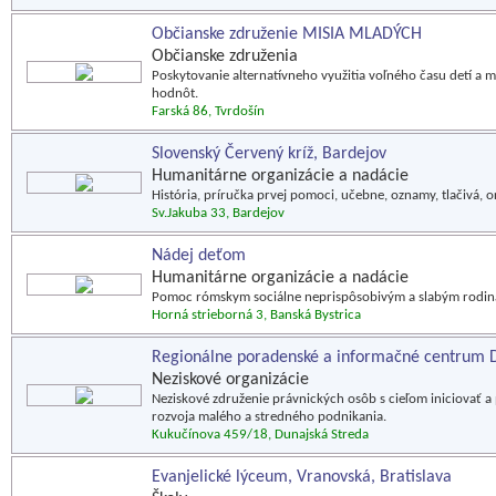
Občianske združenie MISIA MLADÝCH
Občianske združenia
Poskytovanie alternatívneho využitia voľného času detí a m
hodnôt.
Farská 86, Tvrdošín
Slovenský Červený kríž, Bardejov
Humanitárne organizácie a nadácie
História, príručka prvej pomoci, učebne, oznamy, tlačivá, or
Sv.Jakuba 33, Bardejov
Nádej deťom
Humanitárne organizácie a nadácie
Pomoc rómskym sociálne neprispôsobivým a slabým rodinám
Horná strieborná 3, Banská Bystrica
Regionálne poradenské a informačné centrum 
Neziskové organizácie
Neziskové združenie právnických osôb s cieľom iniciovať
rozvoja malého a stredného podnikania.
Kukučínova 459/18, Dunajská Streda
Evanjelické lýceum, Vranovská, Bratislava