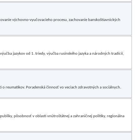
itňovanie výchovno-vyučovacieho procesu, zachovanie banskoštiavnických
 výučba jazykov od 1. triedy, výučba rusinského jazyka a národných tradícií,
osti o reumatikov. Poradenská činnosť vo veciach zdravotných a sociálnych.
bliky, pôsobnosť v oblasti vnútroštátnej a zahraničnej politiky, regionálna