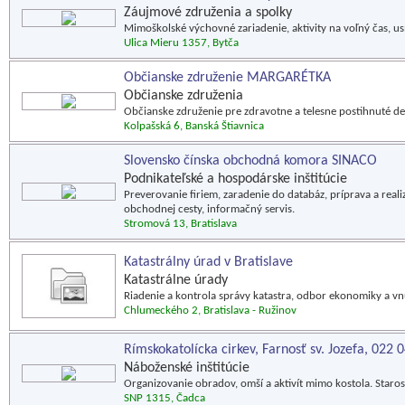
Záujmové združenia a spolky
Mimoškolské výchovné zariadenie, aktivity na voľný čas, u
Ulica Mieru 1357, Bytča
Občianske združenie MARGARÉTKA
Občianske združenia
Občianske združenie pre zdravotne a telesne postihnuté det
Kolpašská 6, Banská Štiavnica
Slovensko čínska obchodná komora SINACO
Podnikateľské a hospodárske inštitúcie
Preverovanie firiem, zaradenie do databáz, príprava a reali
obchodnej cesty, informačný servis.
Stromová 13, Bratislava
Katastrálny úrad v Bratislave
Katastrálne úrady
Riadenie a kontrola správy katastra, odbor ekonomiky a vn
Chlumeckého 2, Bratislava - Ružinov
Rímskokatolícka cirkev, Farnosť sv. Jozefa, 022 
Náboženské inštitúcie
Organizovanie obradov, omší a aktivít mimo kostola. Staros
SNP 1315, Čadca