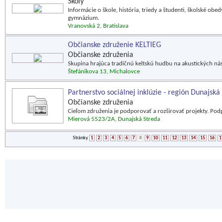
Školy
Informácie o škole, história, triedy a študenti, školské obe
gymnázium.
Vranovská 2, Bratislava
Občianske združenie KELTIEG
Občianske združenia
Skupina hrajúca tradičnú keltskú hudbu na akustických ná
Štefánikova 13, Michalovce
Partnerstvo sociálnej inklúzie - región Dunajská
Občianske združenia
Cieľom združenia je podporovať a rozširovať projekty. Podp
Mierová 5523/2A, Dunajská Streda
Stránky
1
2
3
4
5
6
7
8
9
10
11
12
13
14
15
16
1