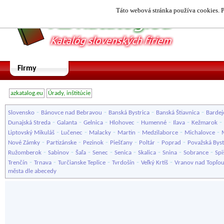
Táto webová stránka používa cookies. P
Firmy
azkatalog.eu
Úrady, inštitúcie
-
-
-
-
Slovensko
Bánovce nad Bebravou
Banská Bystrica
Banská Štiavnica
Bardej
-
-
-
-
-
-
-
Dunajská Streda
Galanta
Gelnica
Hlohovec
Humenné
Ilava
Kežmarok
-
-
-
-
-
-
Liptovský Mikuláš
Lučenec
Malacky
Martin
Medzilaborce
Michalovce
-
-
-
-
-
-
Nové Zámky
Partizánske
Pezinok
Piešťany
Poltár
Poprad
Považská Byst
-
-
-
-
-
-
-
-
Ružomberok
Sabinov
Šaľa
Senec
Senica
Skalica
Snina
Sobrance
Spi
-
-
-
-
-
Trenčín
Trnava
Turčianske Teplice
Tvrdošín
Veľký Krtíš
Vranov nad Topľo
města dle abecedy