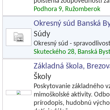
poistenia zodpovednosti za
Podhora 9, Ružomberok
Okresný súd Banská By
Súdy
Okresný súd - spravodlivosť
Skuteckého 28, Banská Byst
Základná škola, Brezov
Školy
Poskytovanie základného vz
mimoškolské aktivity. Odbo
prírodopis, hudobnú výchovu