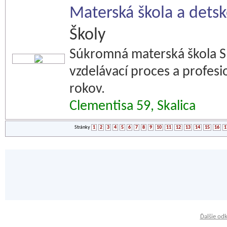
Materská škola a detsk
Školy
Súkromná materská škola S
vzdelávací proces a profesi
rokov.
Clementisa 59, Skalica
Stránky
1
2
3
4
5
6
7
8
9
10
11
12
13
14
15
16
1
Ďalšie od