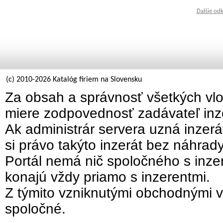
Ďalšie od
(c) 2010-2026 Katalóg firiem na Slovensku
Za obsah a správnosť všetkých vlo
miere zodpovednosť zadávateľ inz
Ak administrár servera uzná inzer
si právo takýto inzerát bez náhrad
Portál nemá nič spoločného s inzer
konajú vždy priamo s inzerentmi.
Z týmito vzniknutými obchodnými v
spoločné.