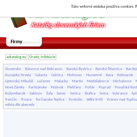
Táto webová stránka používa cookies. P
Firmy
azkatalog.eu
Úrady, inštitúcie
-
-
-
-
Slovensko
Bánovce nad Bebravou
Banská Bystrica
Banská Štiavnica
Bardej
-
-
-
-
-
-
-
Dunajská Streda
Galanta
Gelnica
Hlohovec
Humenné
Ilava
Kežmarok
-
-
-
-
-
-
Liptovský Mikuláš
Lučenec
Malacky
Martin
Medzilaborce
Michalovce
-
-
-
-
-
-
Nové Zámky
Partizánske
Pezinok
Piešťany
Poltár
Poprad
Považská Byst
-
-
-
-
-
-
-
-
Ružomberok
Sabinov
Šaľa
Senec
Senica
Skalica
Snina
Sobrance
Spi
-
-
-
-
-
Trenčín
Trnava
Turčianske Teplice
Tvrdošín
Veľký Krtíš
Vranov nad Topľo
města dle abecedy