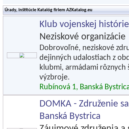
Úrady, inštitúcie Katalóg firiem AZKatalog.eu
Klub vojenskej histór
Neziskové organizácie
Dobrovoľné, neziskové združ
dejinných udalostiach z obdo
klubmi, armádami rôznych št
výzbroje.
Rubínová 1, Banská Bystric
DOMKA - Združenie sal
Banská Bystrica
Záujmové združenia a 