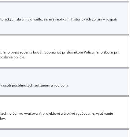
torických zbraní a divadlo, šerm s replikami historických zbraní v rozpätí
astného presvedčenia budú napomáhať príslušníkom Policajného zboru pri
oslania polície.
y osôb postihnutých autizmom a rodičom.
echnológií vo vyučovaní, projektové a tvorivé vyučovanie, využívanie
lov.