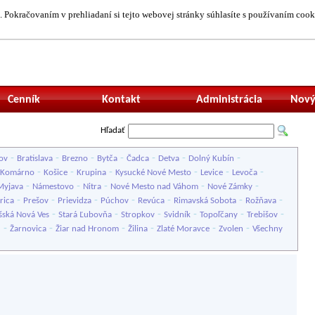
 Pokračovaním v prehliadaní si tejto webovej stránky súhlasíte s používaním cook
Neprihlásený uží
Cenník
Kontakt
Administrácia
Nový
Hľadať
-
-
-
-
-
-
-
ov
Bratislava
Brezno
Bytča
Čadca
Detva
Dolný Kubín
-
-
-
-
-
-
Komárno
Košice
Krupina
Kysucké Nové Mesto
Levice
Levoča
-
-
-
-
-
Myjava
Námestovo
Nitra
Nové Mesto nad Váhom
Nové Zámky
-
-
-
-
-
-
-
rica
Prešov
Prievidza
Púchov
Revúca
Rimavská Sobota
Rožňava
-
-
-
-
-
-
šská Nová Ves
Stará Ľubovňa
Stropkov
Svidník
Topoľčany
Trebišov
-
-
-
-
-
-
u
Žarnovica
Žiar nad Hronom
Žilina
Zlaté Moravce
Zvolen
Všechny