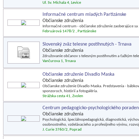
Ul. Sv. Michala 4, Levice
Informačné centrum mladých Partizánske
Občianske združenia
Informačné centrum - občianske združenie zaoberajúce sa 
Februárová 1478/2 , Partizánske
Slovenský zväz telesne postihnutých - Trnava
Občianske združenia
Združovanie občanov s telesným postihnutím a ťažkým tel
Vančurova 1, Trnava
Občianske združenie Divadlo Maska
Občianske združenia
Občianske združenie Divadlo Maska. Predstavenia - bábkové
sponzoroch, histórií a fotogaléria.
Strážska cesta 41, Zvolen
Centrum pedagogicko-psychologického poradenst
Občianske združenia
Psychologická, špeciálnopedagogická, diagnostická, výchov
osobnostného, vzdelávacieho a profesijného vývinu, rozvoj
J. Curie 3760/2, Poprad