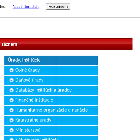
ies.
Viac informácií
vateľ
 záznam
Úrady, inštitúcie
Colné úrady
Daňové úrady
Databázy inštitúcií a úradov
Finančné inštitúcie
Humanitárne organizácie a nadácie
Katastrálne úrady
Ministerstvá