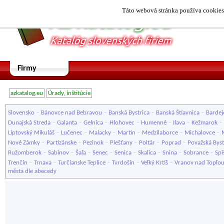
Táto webová stránka používa cookies.
Firmy
azkatalog.eu
Úrady, inštitúcie
-
-
-
-
Slovensko
Bánovce nad Bebravou
Banská Bystrica
Banská Štiavnica
Bardej
-
-
-
-
-
-
-
Dunajská Streda
Galanta
Gelnica
Hlohovec
Humenné
Ilava
Kežmarok
-
-
-
-
-
-
Liptovský Mikuláš
Lučenec
Malacky
Martin
Medzilaborce
Michalovce
-
-
-
-
-
-
Nové Zámky
Partizánske
Pezinok
Piešťany
Poltár
Poprad
Považská Byst
-
-
-
-
-
-
-
-
Ružomberok
Sabinov
Šaľa
Senec
Senica
Skalica
Snina
Sobrance
Spi
-
-
-
-
-
Trenčín
Trnava
Turčianske Teplice
Tvrdošín
Veľký Krtíš
Vranov nad Topľo
města dle abecedy