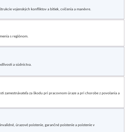
štrukcie vojenských konfliktov a bitiek, cvičenia a manévre.
ámenia s regiónom.
dlivosti a súdnictva.
i zamestnávateľa za škodu pri pracovnom úraze a pri chorobe z povolania a
validné, úrazové poistenie, garančné poistenie a poistenie v