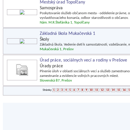
Mestský úrad Topoľčany
Samospráva
Poskytovanie služieb občanom mesta - oddelenie právne, od
vyvlastňovacieho konania, odbor starostlivosti o občanov.
Nám. M.R.Štefánika 1, Topoľčany
Základná škola Mukačevská 1
Školy
Základná škola. Vedenie detí k samostatnosti, vzdelávanie, 
Mukačevská 1, Prešov
Úrad práce, sociálnych vecí a rodiny v Prešove
Úrady práce
Plnenie úloh v oblasti sociálnych vecí a služieb zamestna
zamestnanie a evidencie voľných pracovných miest.
Slovenská 87, Prešov
Stránky
1
2
3
4
5
6
7
8
9
10
11
12
13
14
15
16
1