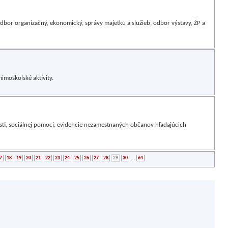
bor organizačný, ekonomický, správy majetku a služieb, odbor výstavy, ŽP a
mimoškolské aktivity.
nosti, sociálnej pomoci, evidencie nezamestnaných občanov hľadajúcich
7
18
19
20
21
22
23
24
25
26
27
28
29
30
...
64