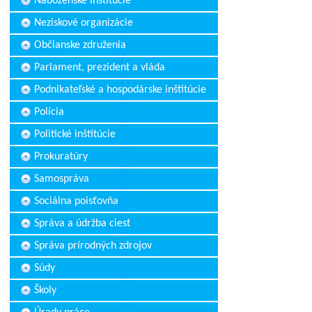
Náboženské inštitúcie
Neziskové organizácie
Občianske združenia
Parlament, prezident a vláda
Podnikateľské a hospodárske inštitúcie
Polícia
Politické inštitúcie
Prokuratúry
Samospráva
Sociálna poisťovňa
Správa a údržba ciest
Správa prírodných zdrojov
Súdy
Školy