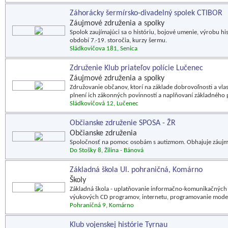
Záhorácky šermírsko-divadelný spolek CTIBOR
Záujmové združenia a spolky
Spolok zaujímajúci sa o históriu, bojové umenie, výrobu his
období 7.-19. storočia, kurzy šermu.
Sládkovičova 181, Senica
Združenie Klub priateľov polície Lučenec
Záujmové združenia a spolky
Združovanie občanov, ktorí na základe dobrovoľnosti a vl
plnení ich zákonných povinností a naplňovaní základného p
Sládkovičová 12, Lučenec
Občianske združenie SPOSA - ŽR
Občianske združenia
Spoločnosť na pomoc osobám s autizmom. Obhajuje záujm
Do Stošky 8, Žilina - Bánová
Základná škola Ul. pohraničná, Komárno
Školy
Základná škola - uplatňovanie informačno-komunikačných t
výukových CD programov, internetu, programovanie mode
Pohraničná 9, Komárno
Klub vojenskej histórie Tyrnau