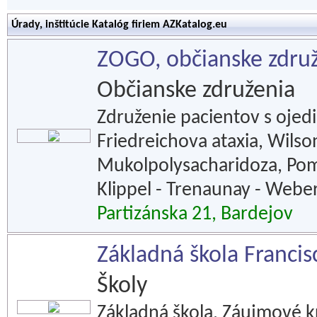
Úrady, inštitúcie Katalóg firiem AZKatalog.eu
ZOGO, občianske zdru
Občianske združenia
Združenie pacientov s ojed
Friedreichova ataxia, Wils
Mukolpolysacharidoza, Po
Klippel - Trenaunay - Webe
Partizánska 21, Bardejov
Základná škola Francis
Školy
Základná škola. Záujmové krú