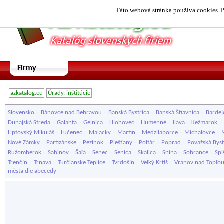
Táto webová stránka používa cookies. P
Firmy
azkatalog.eu
Úrady, inštitúcie
-
-
-
-
Slovensko
Bánovce nad Bebravou
Banská Bystrica
Banská Štiavnica
Bardej
-
-
-
-
-
-
-
Dunajská Streda
Galanta
Gelnica
Hlohovec
Humenné
Ilava
Kežmarok
-
-
-
-
-
-
Liptovský Mikuláš
Lučenec
Malacky
Martin
Medzilaborce
Michalovce
-
-
-
-
-
-
Nové Zámky
Partizánske
Pezinok
Piešťany
Poltár
Poprad
Považská Byst
-
-
-
-
-
-
-
-
Ružomberok
Sabinov
Šaľa
Senec
Senica
Skalica
Snina
Sobrance
Spi
-
-
-
-
-
Trenčín
Trnava
Turčianske Teplice
Tvrdošín
Veľký Krtíš
Vranov nad Topľo
města dle abecedy