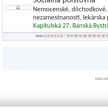
Sociálna poisťovňa
Nemocenské, dôchodkové, g
nezamestnanosti, lekárska
Kapitulská 27, Banská Bystr
Stránky
1
2
3
4
5
6
7
8
9
10
11
12
13
14
15
16
1
Ďalšie od