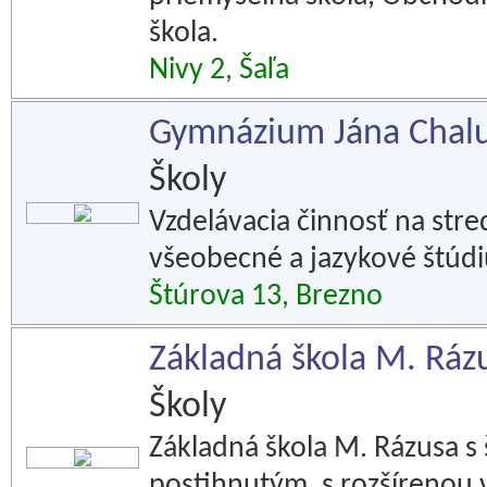
škola.
Nivy 2, Šaľa
Gymnázium Jána Chalu
Školy
Vzdelávacia činnosť na str
všeobecné a jazykové štúd
Štúrova 13, Brezno
Základná škola M. Ráz
Školy
Základná škola M. Rázusa s
postihnutým, s rozšírenou 