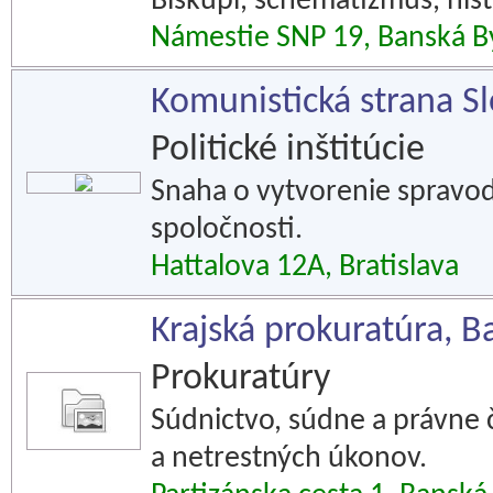
Biskupi, schematizmus, hist
Námestie SNP 19, Banská By
Komunistická strana S
Politické inštitúcie
Snaha o vytvorenie spravod
spoločnosti.
Hattalova 12A, Bratislava
Krajská prokuratúra, B
Prokuratúry
Súdnictvo, súdne a právne č
a netrestných úkonov.