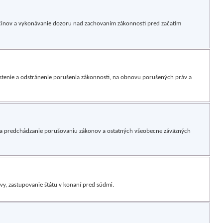
 činov a vykonávanie dozoru nad zachovaním zákonnosti pred začatím
stenie a odstránenie porušenia zákonnosti, na obnovu porušených práv a
 na predchádzanie porušovaniu zákonov a ostatných všeobecne záväzných
y, zastupovanie štátu v konaní pred súdmi.