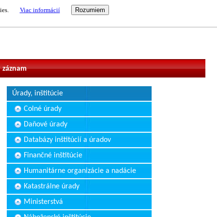
ies.
Viac informácií
vateľ
 záznam
Úrady, inštitúcie
Colné úrady
Daňové úrady
Databázy inštitúcií a úradov
Finančné inštitúcie
Humanitárne organizácie a nadácie
Katastrálne úrady
Ministerstvá