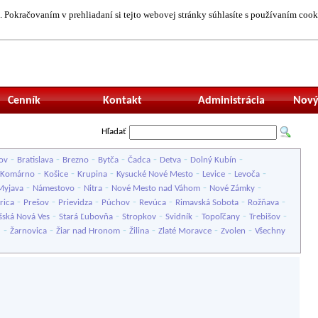
 Pokračovaním v prehliadaní si tejto webovej stránky súhlasíte s používaním cook
Neprihlásený uží
Cenník
Kontakt
Administrácia
Nový
Hľadať
-
-
-
-
-
-
-
ov
Bratislava
Brezno
Bytča
Čadca
Detva
Dolný Kubín
-
-
-
-
-
-
Komárno
Košice
Krupina
Kysucké Nové Mesto
Levice
Levoča
-
-
-
-
-
Myjava
Námestovo
Nitra
Nové Mesto nad Váhom
Nové Zámky
-
-
-
-
-
-
-
rica
Prešov
Prievidza
Púchov
Revúca
Rimavská Sobota
Rožňava
-
-
-
-
-
-
šská Nová Ves
Stará Ľubovňa
Stropkov
Svidník
Topoľčany
Trebišov
-
-
-
-
-
-
u
Žarnovica
Žiar nad Hronom
Žilina
Zlaté Moravce
Zvolen
Všechny