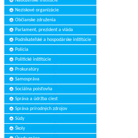
Náboženské inštitúcie
Neziskové organizácie
Občianske združenia
Parlament, prezident a vláda
Podnikateľské a hospodárske inštitúcie
Polícia
Politické inštitúcie
Prokuratúry
Samospráva
Sociálna poisťovňa
Správa a údržba ciest
Správa prírodných zdrojov
Súdy
Školy