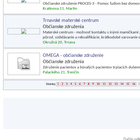
Občianske združenie PROCES-3 - Pomoc ľuďom bez domova, 
Kratinova 11, Martin
Trnavské materské centrum
Občianske združenia
Materské centrum - možnosť kontaktu s inými mamičkami a
pôrod, vzdelávanie a rekvalifikácie, krátkodobé varovanie d
Okružná 20, Trnava
OMEGA - občianske združenie
Občianske združenia
Združenie pacientov a bývalých pacientov trpiacich dušev
Palackého 21, Trenčín
Stránky
1
2
3
4
5
6
7
8
9
10
11
12
13
14
15
16
1
Ďalšie od