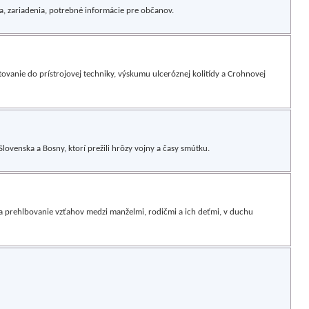
a, zariadenia, potrebné informácie pre občanov.
ovanie do prístrojovej techniky, výskumu ulceróznej kolitídy a Crohnovej
venska a Bosny, ktorí prežili hrôzy vojny a časy smútku.
a prehlbovanie vzťahov medzi manželmi, rodičmi a ich deťmi, v duchu