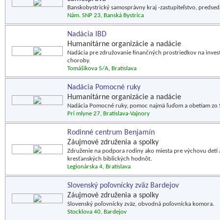
Banskobystrický samosprávny kraj -zastupiteľstvo, predsed
Nám. SNP 23, Banská Bystrica
Nadácia IBD
Humanitárne organizácie a nadácie
Nadácia pre združovanie finančných prostriedkov na invest
choroby.
Tomášikova 5/A, Bratislava
Nadácia Pomocné ruky
Humanitárne organizácie a nadácie
Nadácia Pomocné ruky, pomoc najmä ľuďom a obetiam zo Slo
Pri mlyne 27, Bratislava-Vajnory
Rodinné centrum Benjamín
Záujmové združenia a spolky
Združenie na podpora rodiny ako miesta pre výchovu detí 
kresťanských biblických hodnôt.
Legionárska 4, Bratislava
Slovenský poľovnícky zväz Bardejov
Záujmové združenia a spolky
Slovenský poľovnícky zväz, obvodná poľovnícka komora.
Stocklova 40, Bardejov