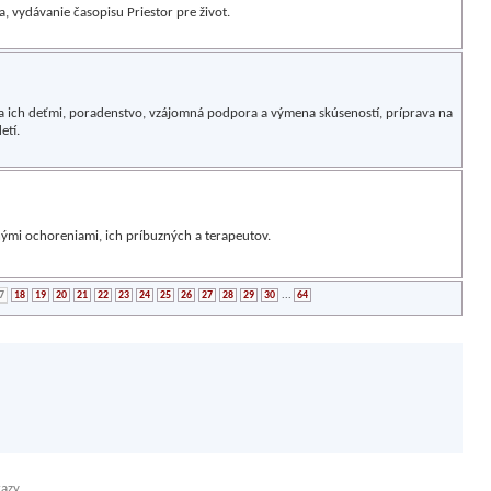
vydávanie časopisu Priestor pre život.
 ich deťmi, poradenstvo, vzájomná podpora a výmena skúseností, príprava na
etí.
nými ochoreniami, ich príbuzných a terapeutov.
7
18
19
20
21
22
23
24
25
26
27
28
29
30
...
64
kazy