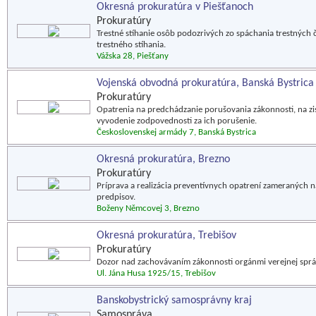
Okresná prokuratúra v Piešťanoch
Prokuratúry
Trestné stíhanie osôb podozrivých zo spáchania trestných
trestného stíhania.
Vážska 28, Piešťany
Vojenská obvodná prokuratúra, Banská Bystrica
Prokuratúry
Opatrenia na predchádzanie porušovania zákonnosti, na zi
vyvodenie zodpovednosti za ich porušenie.
Československej armády 7, Banská Bystrica
Okresná prokuratúra, Brezno
Prokuratúry
Príprava a realizácia preventívnych opatrení zameraných
predpisov.
Boženy Němcovej 3, Brezno
Okresná prokuratúra, Trebišov
Prokuratúry
Dozor nad zachovávaním zákonnosti orgánmi verejnej správ
Ul. Jána Husa 1925/15, Trebišov
Banskobystrický samosprávny kraj
Samospráva