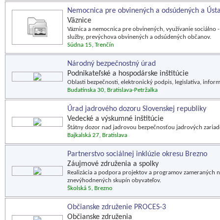
Nemocnica pre obvinených a odsúdených a Ústav
Väznice
Väznica a nemocnica pre obvinených, využívanie sociálno 
služby, prevýchova obvinených a odsúdených občanov.
Súdna 15, Trenčín
Národný bezpečnostný úrad
Podnikateľské a hospodárske inštitúcie
Oblasti bezpečnosti, elektronický podpis, legislatíva, infor
Budatínska 30, Bratislava-Petržalka
Úrad jadrového dozoru Slovenskej republiky
Vedecké a výskumné inštitúcie
Štátny dozor nad jadrovou bezpečnosťou jadrových zariaden
Bajkalská 27, Bratislava
Partnerstvo sociálnej inklúzie okresu Brezno
Záujmové združenia a spolky
Realizácia a podpora projektov a programov zameraných na
znevýhodnených skupín obyvateľov.
Školská 5, Brezno
Občianske združenie PROCES-3
Občianske združenia