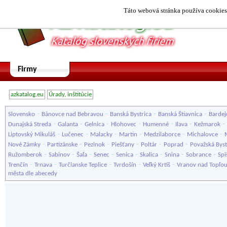
Táto webová stránka používa cookies.
Firmy
azkatalog.eu
Úrady, inštitúcie
-
-
-
-
Slovensko
Bánovce nad Bebravou
Banská Bystrica
Banská Štiavnica
Bardej
-
-
-
-
-
-
-
Dunajská Streda
Galanta
Gelnica
Hlohovec
Humenné
Ilava
Kežmarok
-
-
-
-
-
-
Liptovský Mikuláš
Lučenec
Malacky
Martin
Medzilaborce
Michalovce
-
-
-
-
-
-
Nové Zámky
Partizánske
Pezinok
Piešťany
Poltár
Poprad
Považská Byst
-
-
-
-
-
-
-
-
Ružomberok
Sabinov
Šaľa
Senec
Senica
Skalica
Snina
Sobrance
Spi
-
-
-
-
-
Trenčín
Trnava
Turčianske Teplice
Tvrdošín
Veľký Krtíš
Vranov nad Topľo
města dle abecedy