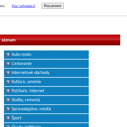
ies.
Viac informácií
vateľ
 záznam
Auto-moto
Cestovanie
Internetové obchody
Kultúra, umenie
Počítače, internet
Služby, remeslá
Spravodajstvo, médiá
Šport