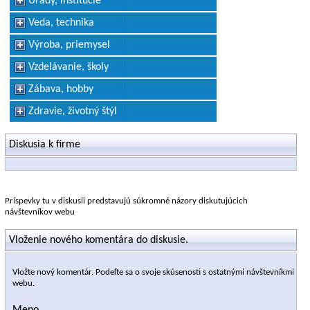
Úrady, inštitúcie
Veda, technika
Výroba, priemysel
Vzdelávanie, školy
Zábava, hobby
Zdravie, životný štýl
Diskusia k firme
Príspevky tu v diskusii predstavujú súkromné názory diskutujúcich
návštevníkov webu
Vloženie nového komentára do diskusie.
Vložte nový komentár. Podeľte sa o svoje skúsenosti s ostatnými návštevníkmi
webu.