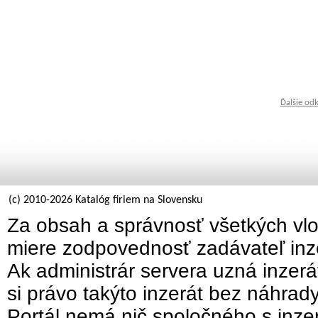
Ďalšie od
(c) 2010-2026 Katalóg firiem na Slovensku
Za obsah a správnosť všetkých vlo
miere zodpovednosť zadávateľ inz
Ak administrár servera uzná inzer
si právo takýto inzerát bez náhrad
Portál nemá nič spoločného s inzer