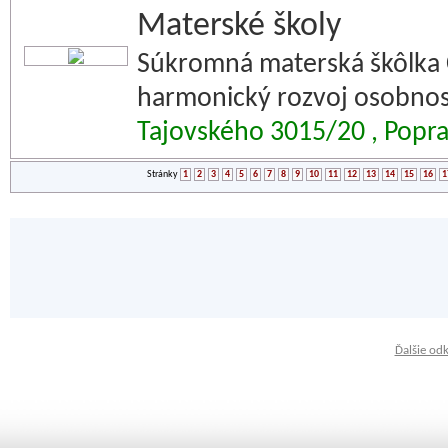
Materské školy
Súkromná materská škôlka C
harmonický rozvoj osobnost
Tajovského 3015/20 , Popr
Stránky
1
2
3
4
5
6
7
8
9
10
11
12
13
14
15
16
1
Ďalšie od