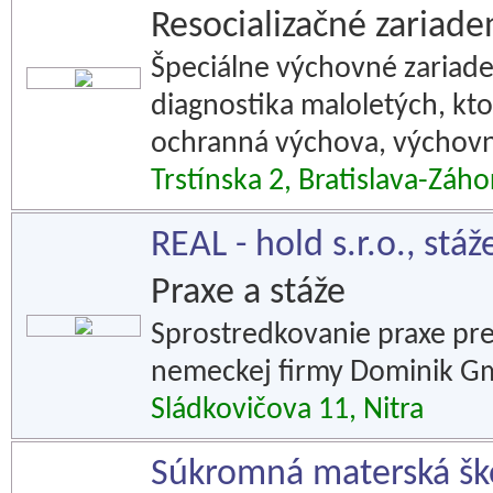
Resocializačné zariade
Špeciálne výchovné zariade
diagnostika maloletých, kt
ochranná výchova, výchovn
Trstínska 2, Bratislava-Záho
REAL - hold s.r.o., stáž
Praxe a stáže
Sprostredkovanie praxe pre
nemeckej firmy Dominik G
Sládkovičova 11, Nitra
Súkromná materská ško