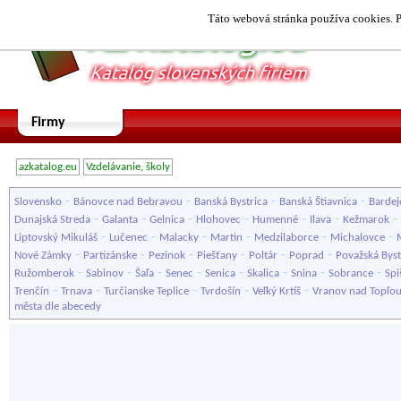
Táto webová stránka používa cookies. P
Firmy
azkatalog.eu
Vzdelávanie, školy
-
-
-
-
Slovensko
Bánovce nad Bebravou
Banská Bystrica
Banská Štiavnica
Bardej
-
-
-
-
-
-
-
Dunajská Streda
Galanta
Gelnica
Hlohovec
Humenné
Ilava
Kežmarok
-
-
-
-
-
-
Liptovský Mikuláš
Lučenec
Malacky
Martin
Medzilaborce
Michalovce
-
-
-
-
-
-
Nové Zámky
Partizánske
Pezinok
Piešťany
Poltár
Poprad
Považská Byst
-
-
-
-
-
-
-
-
Ružomberok
Sabinov
Šaľa
Senec
Senica
Skalica
Snina
Sobrance
Spi
-
-
-
-
-
Trenčín
Trnava
Turčianske Teplice
Tvrdošín
Veľký Krtíš
Vranov nad Topľo
města dle abecedy