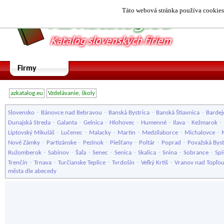
Táto webová stránka používa cookies.
Firmy
azkatalog.eu
Vzdelávanie, školy
-
-
-
-
Slovensko
Bánovce nad Bebravou
Banská Bystrica
Banská Štiavnica
Bardej
-
-
-
-
-
-
-
Dunajská Streda
Galanta
Gelnica
Hlohovec
Humenné
Ilava
Kežmarok
-
-
-
-
-
-
Liptovský Mikuláš
Lučenec
Malacky
Martin
Medzilaborce
Michalovce
-
-
-
-
-
-
Nové Zámky
Partizánske
Pezinok
Piešťany
Poltár
Poprad
Považská Byst
-
-
-
-
-
-
-
-
Ružomberok
Sabinov
Šaľa
Senec
Senica
Skalica
Snina
Sobrance
Spi
-
-
-
-
-
Trenčín
Trnava
Turčianske Teplice
Tvrdošín
Veľký Krtíš
Vranov nad Topľo
města dle abecedy