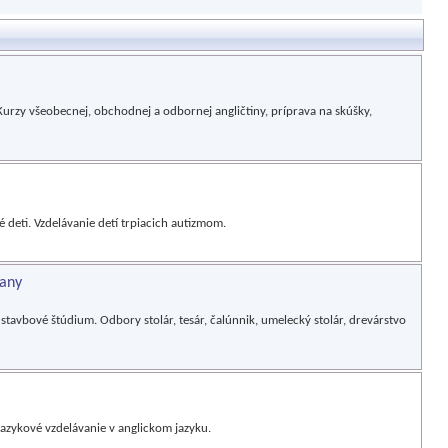
Kurzy všeobecnej, obchodnej a odbornej angličtiny, príprava na skúšky,
 deti. Vzdelávanie detí trpiacich autizmom.
čany
tavbové štúdium. Odbory stolár, tesár, čalúnnik, umelecký stolár, drevárstvo
azykové vzdelávanie v anglickom jazyku.