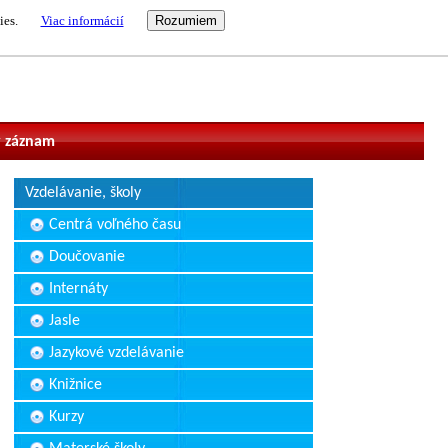
ies.
Viac informácií
vateľ
 záznam
Vzdelávanie, školy
Centrá voľného času
Doučovanie
Internáty
Jasle
Jazykové vzdelávanie
Knižnice
Kurzy