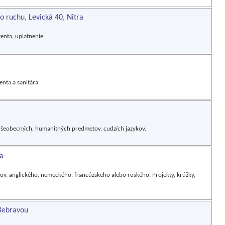
 ruchu, Levická 40, Nitra
enta, uplatnenie.
nta a sanitára.
všeobecných, humanitných predmetov, cudzích jazykov.
ča
kov, anglického, nemeckého, francúzskeho alebo ruského. Projekty, krúžky,
 Bebravou