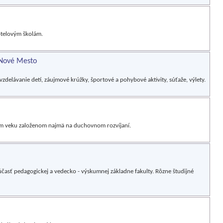
otelovým školám.
- Nové Mesto
zdelávanie detí, záujmové krúžky, športové a pohybové aktivity, súťaže, výlety.
kom veku založenom najmä na duchovnom rozvíjaní.
účasť pedagogickej a vedecko - výskumnej základne fakulty. Rôzne študijné