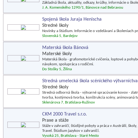
Základná škola, aktuality, odkazy, krúžky, informácie o škol
J. A. Komenského 1290/1, Bánovce nad Bebravou
Spojená škola Juraja Henischa
Stredné školy
Novinky a štúdium. Informácie o vzdelávaní a školeniach pr
Slovenská 5, Bardejov
Materská škola Bánová
Materské školy
Materská škola - grafomotorické cvičenia, loptové a pohyb
návykom, spolupráca s rodičmi.
Do Stošky 5, Žilina
Stredná umelecká škola scénického výtvarníctva
Stredné školy
Stredná odborná škola - výtvarné spracúvanie kovov - zlatn
tvorba, kostýmová tvorba, konštrukcia scény, animovaná t
Sklenárova 7, Bratislava-Ružinov
CKM 2000 Travel s.r.o.
Praxe a stáže
Stáže v zahraničí, štúdijné pobyty a práca v Austrálii, škol
Travel. Štúdium jazykov v zahraničí.
Vysoká 25, Bratislava - Staré Mesto