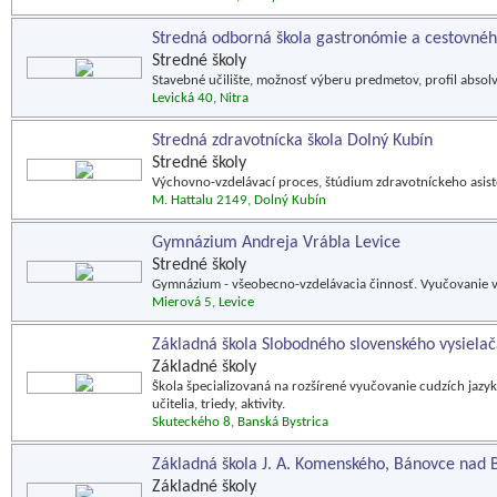
Stredná odborná škola gastronómie a cestovného
Stredné školy
Stavebné učilište, možnosť výberu predmetov, profil absolv
Levická 40, Nitra
Stredná zdravotnícka škola Dolný Kubín
Stredné školy
Výchovno-vzdelávací proces, štúdium zdravotníckeho asiste
M. Hattalu 2149, Dolný Kubín
Gymnázium Andreja Vrábla Levice
Stredné školy
Gymnázium - všeobecno-vzdelávacia činnosť. Vyučovanie 
Mierová 5, Levice
Základná škola Slobodného slovenského vysiela
Základné školy
Škola špecializovaná na rozšírené vyučovanie cudzích jazy
učitelia, triedy, aktivity.
Skuteckého 8, Banská Bystrica
Základná škola J. A. Komenského, Bánovce nad
Základné školy