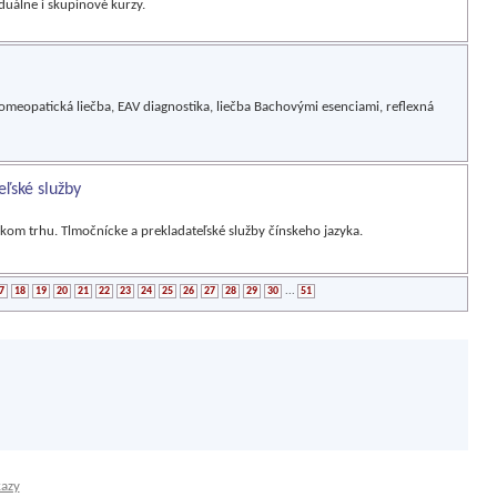
duálne i skupinové kurzy.
 homeopatická liečba, EAV diagnostika, liečba Bachovými esenciami, reflexná
ľské služby
kom trhu. Tlmočnícke a prekladateľské služby čínskeho jazyka.
7
18
19
20
21
22
23
24
25
26
27
28
29
30
...
51
kazy