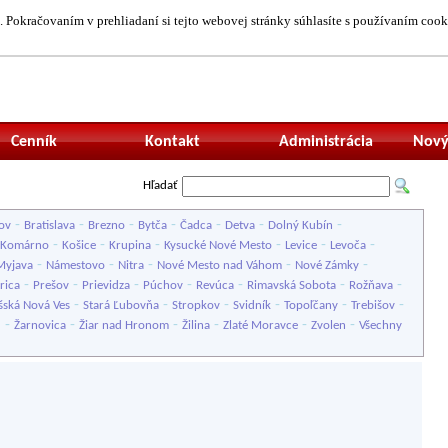
 Pokračovaním v prehliadaní si tejto webovej stránky súhlasíte s používaním cook
Neprihlásený uží
Cenník
Kontakt
Administrácia
Nový
Hľadať
-
-
-
-
-
-
-
ov
Bratislava
Brezno
Bytča
Čadca
Detva
Dolný Kubín
-
-
-
-
-
-
Komárno
Košice
Krupina
Kysucké Nové Mesto
Levice
Levoča
-
-
-
-
-
Myjava
Námestovo
Nitra
Nové Mesto nad Váhom
Nové Zámky
-
-
-
-
-
-
-
rica
Prešov
Prievidza
Púchov
Revúca
Rimavská Sobota
Rožňava
-
-
-
-
-
-
šská Nová Ves
Stará Ľubovňa
Stropkov
Svidník
Topoľčany
Trebišov
-
-
-
-
-
-
u
Žarnovica
Žiar nad Hronom
Žilina
Zlaté Moravce
Zvolen
Všechny