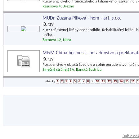
Kurzy anglického, francúzskeho a talianskeho jazyka. Indivi
Rázusova 4, Brezno
MUDr. Zuzana Pilková - hom - art, s.r.o.
Kurzy
Kurz reflexívnej liečby cez chodidlo. Rehabilitačný lekár -
liečba.
Žarnova 12, Nitra
M&M China business - poradenstvo a prekladate
Kurzy
Poradenstvo v oblasti špedície a colné poradenstvo na číns
Slnečné stráne 25A, Banská Bystrica
Stránky
1
2
3
4
5
6
7
8
9
10
11
12
13
14
15
16
1
Ďalšie od