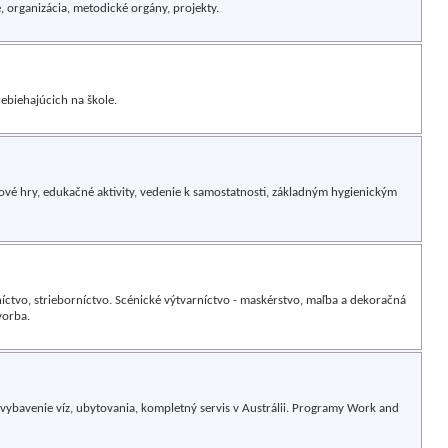
e, organizácia, metodické orgány, projekty.
ebiehajúcich na škole.
ové hry, edukačné aktivity, vedenie k samostatnosti, základným hygienickým
íctvo, strieborníctvo. Scénické výtvarníctvo - maskérstvo, maľba a dekoračná
vorba.
y, vybavenie víz, ubytovania, kompletný servis v Austrálii. Programy Work and