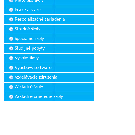
Materské školy
Praxe a stáže
Resocializačné zariadenia
Stredné školy
Špeciálne školy
Študijné pobyty
Vysoké školy
Výučbový software
Vzdelávacie združenia
Základné školy
Základné umelecké školy