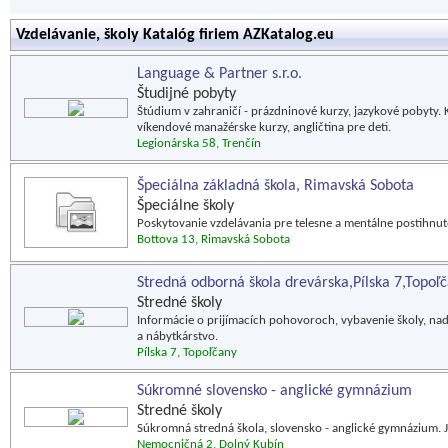
Vzdelávanie, školy Katalóg firiem AZKatalog.eu
Language & Partner s.r.o.
Študijné pobyty
Štúdium v zahraničí - prázdninové kurzy, jazykové pobyty. 
víkendové manažérske kurzy, angličtina pre deti.
Legionárska 58, Trenčín
Špeciálna základná škola, Rimavská Sobota
Špeciálne školy
Poskytovanie vzdelávania pre telesne a mentálne postihnuté
Bottova 13, Rimavská Sobota
Stredná odborná škola drevárska,Pílska 7,Topoľ
Stredné školy
Informácie o prijímacích pohovoroch, vybavenie školy, nads
a nábytkárstvo.
Pílska 7, Topoľčany
Súkromné slovensko - anglické gymnázium
Stredné školy
Súkromná stredná škola, slovensko - anglické gymnázium. J
Nemocničná 2, Dolný Kubín