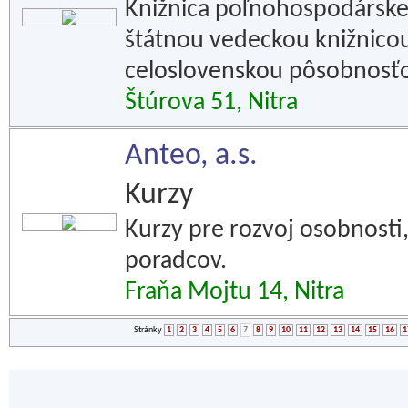
Knižnica poľnohospodárskej
štátnou vedeckou knižnico
celoslovenskou pôsobnosťo
Štúrova 51, Nitra
Anteo, a.s.
Kurzy
Kurzy pre rozvoj osobnosti
poradcov.
Fraňa Mojtu 14, Nitra
Stránky
1
2
3
4
5
6
7
8
9
10
11
12
13
14
15
16
1