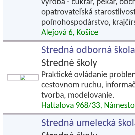
výroba - cukrár, pekár, obc
opatrovateľská starostlivos
poľnohospodárstvo, krajčír
Alejová 6, Košice
Stredná odborná škol
Stredné školy
Praktické ovládanie proble
cestovnom ruchu, informač
tvorba, modelovanie.
Hattalova 968/33, Námest
Stredná umelecká škol