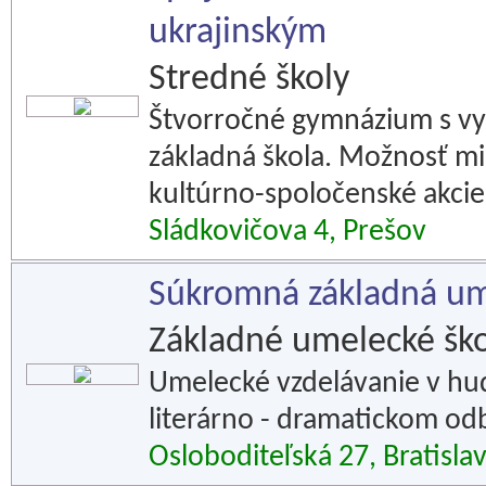
ukrajinským
Stredné školy
Štvorročné gymnázium s vy
základná škola. Možnosť mi
kultúrno-spoločenské akcie
Sládkovičova 4, Prešov
Súkromná základná ume
Základné umelecké ško
Umelecké vzdelávanie v h
literárno - dramatickom od
Osloboditeľská 27, Bratisla