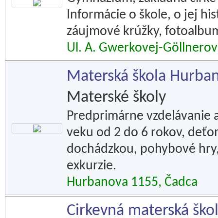
Informácie o škole, o jej hi
záujmové krúžky, fotoalbu
Ul. A. Gwerkovej-Göllnerove
Materská škola Hurba
Materské školy
Predprimárne vzdelávanie a
veku od 2 do 6 rokov, deť
dochádzkou, pohybové hry, 
exkurzie.
Hurbanova 1155, Čadca
Cirkevná materská ško