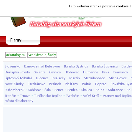
Táto webová stránka používa cookies. P
Firmy
azkatalog.eu
Vzdelávanie, školy
-
-
-
-
Slovensko
Bánovce nad Bebravou
Banská Bystrica
Banská Štiavnica
Bardej
-
-
-
-
-
-
-
Dunajská Streda
Galanta
Gelnica
Hlohovec
Humenné
Ilava
Kežmarok
-
-
-
-
-
-
Liptovský Mikuláš
Lučenec
Malacky
Martin
Medzilaborce
Michalovce
-
-
-
-
-
-
Nové Zámky
Partizánske
Pezinok
Piešťany
Poltár
Poprad
Považská Byst
-
-
-
-
-
-
-
-
Ružomberok
Sabinov
Šaľa
Senec
Senica
Skalica
Snina
Sobrance
Spi
-
-
-
-
-
Trenčín
Trnava
Turčianske Teplice
Tvrdošín
Veľký Krtíš
Vranov nad Topľo
města dle abecedy