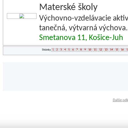
Materské školy
Výchovno-vzdelávacie aktiv
tanečná, výtvarná výchova.
Smetanova 11, Košice-Juh
Stránky
1
2
3
4
5
6
7
8
9
10
11
12
13
14
15
16
1
Ďalšie od