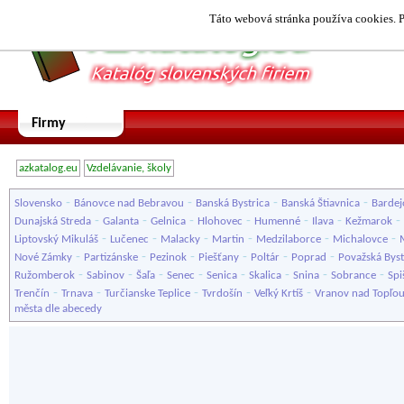
Táto webová stránka používa cookies. P
Firmy
azkatalog.eu
Vzdelávanie, školy
-
-
-
-
Slovensko
Bánovce nad Bebravou
Banská Bystrica
Banská Štiavnica
Bardej
-
-
-
-
-
-
-
Dunajská Streda
Galanta
Gelnica
Hlohovec
Humenné
Ilava
Kežmarok
-
-
-
-
-
-
Liptovský Mikuláš
Lučenec
Malacky
Martin
Medzilaborce
Michalovce
-
-
-
-
-
-
Nové Zámky
Partizánske
Pezinok
Piešťany
Poltár
Poprad
Považská Byst
-
-
-
-
-
-
-
-
Ružomberok
Sabinov
Šaľa
Senec
Senica
Skalica
Snina
Sobrance
Spi
-
-
-
-
-
Trenčín
Trnava
Turčianske Teplice
Tvrdošín
Veľký Krtíš
Vranov nad Topľo
města dle abecedy