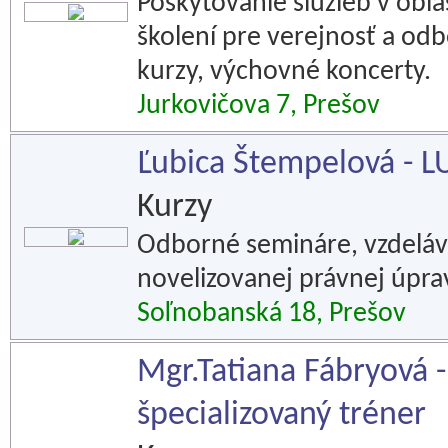
Poskytovanie služieb v oblas
školení pre verejnosť a o
kurzy, výchovné koncerty.
Jurkovičova 7, Prešov
Ľubica Štempelová - 
Kurzy
Odborné semináre, vzdeláva
novelizovanej právnej úpr
Soľnobanská 18, Prešov
Mgr.Tatiana Fábryová - 
špecializovaný tréner