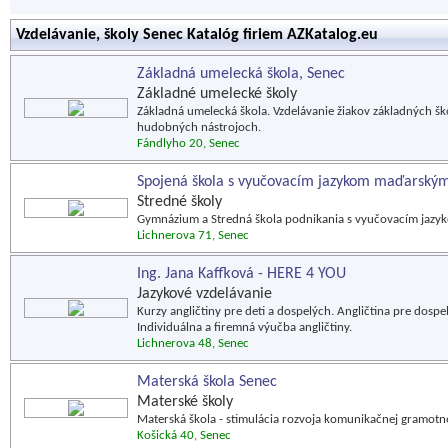
Vzdelávanie, školy Senec Katalóg firiem AZKatalog.eu
Základná umelecká škola, Senec
Základné umelecké školy
Základná umelecká škola. Vzdelávanie žiakov základných škô
hudobných nástrojoch.
Fándlyho 20, Senec
Spojená škola s vyučovacím jazykom maďarský
Stredné školy
Gymnázium a Stredná škola podnikania s vyučovacím jaz
Lichnerova 71, Senec
Ing. Jana Kaffková - HERE 4 YOU
Jazykové vzdelávanie
Kurzy angličtiny pre deti a dospelých. Angličtina pre dosp
Individuálna a firemná výučba angličtiny.
Lichnerova 48, Senec
Materská škola Senec
Materské školy
Materská škola - stimulácia rozvoja komunikačnej gramotno
Košická 40, Senec