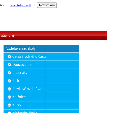
ies.
Viac informácií
vateľ
 záznam
Vzdelávanie, školy
Centrá voľného času
Doučovanie
Internáty
Jasle
Jazykové vzdelávanie
Knižnice
Kurzy