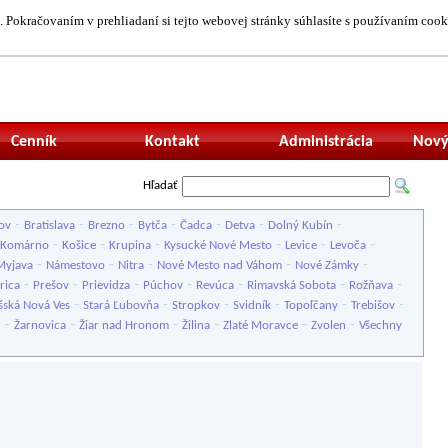
 Pokračovaním v prehliadaní si tejto webovej stránky súhlasíte s používaním cook
Neprihlásený uží
Cenník
Kontakt
Administrácia
Nový
Hľadať
-
-
-
-
-
-
-
ov
Bratislava
Brezno
Bytča
Čadca
Detva
Dolný Kubín
-
-
-
-
-
-
Komárno
Košice
Krupina
Kysucké Nové Mesto
Levice
Levoča
-
-
-
-
-
Myjava
Námestovo
Nitra
Nové Mesto nad Váhom
Nové Zámky
-
-
-
-
-
-
-
rica
Prešov
Prievidza
Púchov
Revúca
Rimavská Sobota
Rožňava
-
-
-
-
-
-
šská Nová Ves
Stará Ľubovňa
Stropkov
Svidník
Topoľčany
Trebišov
-
-
-
-
-
-
u
Žarnovica
Žiar nad Hronom
Žilina
Zlaté Moravce
Zvolen
Všechny