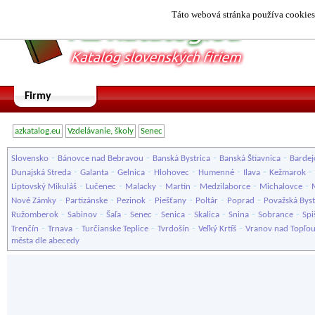
Táto webová stránka používa cookies.
Firmy
azkatalog.eu
Vzdelávanie, školy
Senec
-
-
-
-
Slovensko
Bánovce nad Bebravou
Banská Bystrica
Banská Štiavnica
Bardej
-
-
-
-
-
-
-
Dunajská Streda
Galanta
Gelnica
Hlohovec
Humenné
Ilava
Kežmarok
-
-
-
-
-
-
Liptovský Mikuláš
Lučenec
Malacky
Martin
Medzilaborce
Michalovce
-
-
-
-
-
-
Nové Zámky
Partizánske
Pezinok
Piešťany
Poltár
Poprad
Považská Byst
-
-
-
-
-
-
-
-
Ružomberok
Sabinov
Šaľa
Senec
Senica
Skalica
Snina
Sobrance
Spi
-
-
-
-
-
Trenčín
Trnava
Turčianske Teplice
Tvrdošín
Veľký Krtíš
Vranov nad Topľo
města dle abecedy