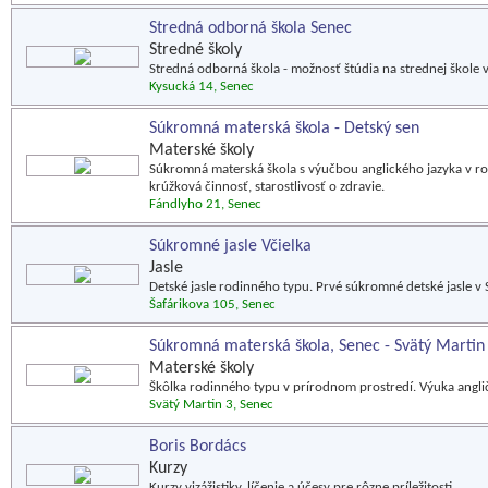
Stredná odborná škola Senec
Stredné školy
Stredná odborná škola - možnosť štúdia na strednej škole
Kysucká 14, Senec
Súkromná materská škola - Detský sen
Materské školy
Súkromná materská škola s výučbou anglického jazyka v ro
krúžková činnosť, starostlivosť o zdravie.
Fándlyho 21, Senec
Súkromné jasle Včielka
Jasle
Detské jasle rodinného typu. Prvé súkromné detské jasle v 
Šafárikova 105, Senec
Súkromná materská škola, Senec - Svätý Martin
Materské školy
Škôlka rodinného typu v prírodnom prostredí. Výuka angli
Svätý Martin 3, Senec
Boris Bordács
Kurzy
Kurzy vizážistiky, líčenie a účesy pre rôzne príležitosti.