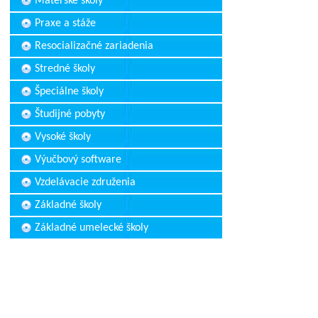
Materské školy
Praxe a stáže
Resocializačné zariadenia
Stredné školy
Špeciálne školy
Študijné pobyty
Vysoké školy
Výučbový software
Vzdelávacie združenia
Základné školy
Základné umelecké školy