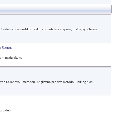
l a detí v predškolskom veku v oblasti tanca, spevu, maľby, výučba na
m Senec
ykom maďarským.
elých Callanovou metódou. Angličtina pre deti metódou Talking Kids.
sti detí.