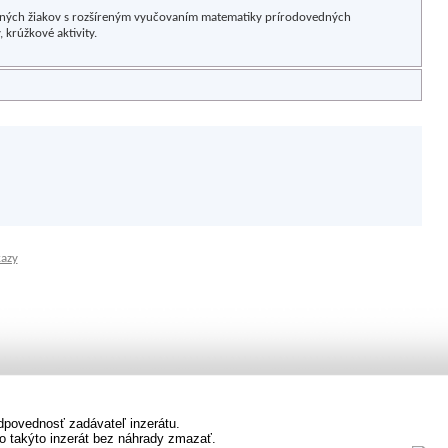
adaných žiakov s rozšíreným vyučovaním matematiky prírodovedných
 krúžkové aktivity.
kazy
dpovednosť zadávateľ inzerátu.
o takýto inzerát bez náhrady zmazať.