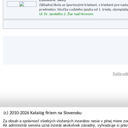
Základné školy
Základná škola so športovými triedami, s triedami pre n
predmetov. Výučba cudzieho jazyka od 1. triedy, olympiády,
Ul. Dr. Janského 2, Žiar nad Hronom
Ďalšie od
(c) 2010-2026 Katalóg firiem na Slovensku
Za obsah a správnosť všetkých vložených inzerátov nesie v plnej miere zo
Ak administrár servera uzná inzerát akokoľvek závadný, vyhradzuje si práv