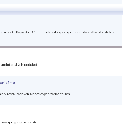
u
nšie deti. Kapacita : 15 detí. Jasle zabezpečujú dennú starostlivosť o deti od
a spoločenských podujatí.
anizácia
e v reštauračných a hotelových zariadeniach.
havarijnej pripravenosti.