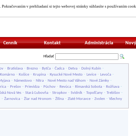
 Pokračovaním v prehliadaní si tejto webovej stránky súhlasíte s používaním cook
Neprihlásený uží
Cenník
Kontakt
Administrácia
Nový
Hľadať
-
-
-
-
-
-
-
ov
Bratislava
Brezno
Bytča
Čadca
Detva
Dolný Kubín
-
-
-
-
-
-
Komárno
Košice
Krupina
Kysucké Nové Mesto
Levice
Levoča
-
-
-
-
-
Myjava
Námestovo
Nitra
Nové Mesto nad Váhom
Nové Zámky
-
-
-
-
-
-
-
rica
Prešov
Prievidza
Púchov
Revúca
Rimavská Sobota
Rožňava
-
-
-
-
-
-
šská Nová Ves
Stará Ľubovňa
Stropkov
Svidník
Topoľčany
Trebišov
-
-
-
-
-
-
u
Žarnovica
Žiar nad Hronom
Žilina
Zlaté Moravce
Zvolen
Všechny