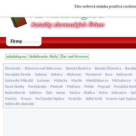
Táto webová stránka používa cookies.
Firmy
azkatalog.eu
Vzdelávanie, školy
Žiar nad Hronom
-
-
-
-
Slovensko
Bánovce nad Bebravou
Banská Bystrica
Banská Štiavnica
Bardej
-
-
-
-
-
-
-
Dunajská Streda
Galanta
Gelnica
Hlohovec
Humenné
Ilava
Kežmarok
-
-
-
-
-
-
Liptovský Mikuláš
Lučenec
Malacky
Martin
Medzilaborce
Michalovce
-
-
-
-
-
-
Nové Zámky
Partizánske
Pezinok
Piešťany
Poltár
Poprad
Považská Byst
-
-
-
-
-
-
-
-
Ružomberok
Sabinov
Šaľa
Senec
Senica
Skalica
Snina
Sobrance
Spi
-
-
-
-
-
Trenčín
Trnava
Turčianske Teplice
Tvrdošín
Veľký Krtíš
Vranov nad Topľo
města dle abecedy