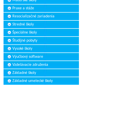
Materské školy
Praxe a stáže
Resocializačné zariadenia
Stredné školy
Špeciálne školy
Študijné pobyty
Vysoké školy
Výučbový software
Vzdelávacie združenia
Základné školy
Základné umelecké školy