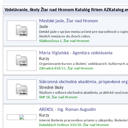
Vzdelávanie, školy Žiar nad Hronom Katalóg firiem AZKatalog.e
Mestské jasle, Žiar nad Hronom
Jasle
Detské jasle v správe mesta určené pre starostlivosť o najme
šiestich mesiacov do dvoch rokov.
Sládkovičova 1, Žiar nad Hronom
Mária Viglašská - Agentúra vzdelávania
Kurzy
Organizovanie kurzov a školení, vzdelávacích, kultúrnych 
Záhradná 656/11, Žiar nad Hronom
Súkromná obchodná akadémia, príspevková org
Stredné školy
Štúdium v odbore obchodná akadémia, praktické vyučovani
SNP 16, Žiar nad Hronom
AREKOL - Ing. Roman Augustín
Kurzy
Interné školenie pracovníkov priamo u zákazníka, školenie 
Dukelských hrdinov 333/20, Žiar nad Hronom