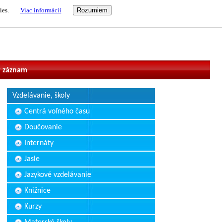
ies.
Viac informácií
vateľ
 záznam
Vzdelávanie, školy
Centrá voľného času
Doučovanie
Internáty
Jasle
Jazykové vzdelávanie
Knižnice
Kurzy